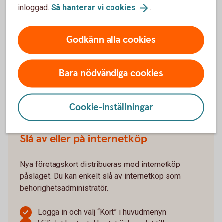
om det behöver aktiveras
inloggad.
Så hanterar vi
cookies
.
Fyll i utgångsdatum och klicka på “Aktivera”
Godkänn alla cookies
Om du saknar internetbanksavtal eller ska aktivera
ett ersättningskort, gör du det genom en första
transaktion i butik eller i någon av bankomats
Bara nödvändiga cookies
automater.
Logga in och aktivera
bankkort
Cookie-inställningar
Slå av eller på internetköp
Nya företagskort distribueras med internetköp
påslaget. Du kan enkelt slå av internetköp som
behörighetsadministratör.
Logga in och välj “Kort” i huvudmenyn