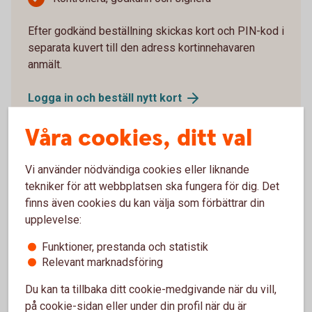
Efter godkänd beställning skickas kort och PIN-kod i
separata kuvert till den adress kortinnehavaren
anmält.
Logga in och beställ nytt
kort
Våra cookies, ditt val
Vi använder nödvändiga cookies eller liknande
Aktivera kort
tekniker för att webbplatsen ska fungera för dig. Det
finns även cookies du kan välja som förbättrar din
upplevelse:
Du som har internetbank aktiverar nya kort i
internetbanken eller appen.
Funktioner, prestanda och statistik
Relevant marknadsföring
Logga in och välj “Kort” i huvudmenyn
Du kan ta tillbaka ditt cookie-medgivande när du vill,
Välj det kortavtal kortet är kopplat till
på cookie-sidan eller under din profil när du är
Klicka på det kort det gäller. Det står intill kortet