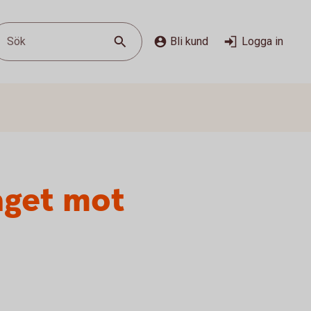
Sök
Bli kund
Logga in
aget mot