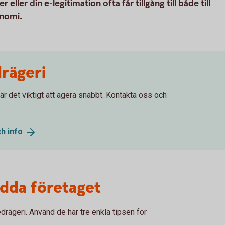
ler din e-legitimation ofta får tillgång till både till
onomi.
rägeri
 är det viktigt att agera snabbt. Kontakta oss och
ch
info
ydda företaget
edrägeri. Använd de här tre enkla tipsen för