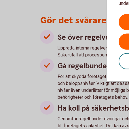
under
Gör det svårare för 
Se över regelverk oc
Upprätta interna regelverk och kontr
Säkerställ att processerna efterlev
Gå regelbundet igen
För att skydda företaget behövs e
och beloppsnivåer. Viktigt att dess
nivåer även underlättar för möjliga
behörigheter och företagets behov. A
Ha koll på säkerhetsb
Genomför regelbundet övningar och 
till företagets säkerhet. Det kan av