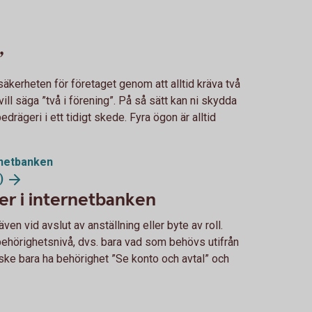
”
äkerheten för företaget genom att alltid kräva två
ll säga ”två i förening”. På så sätt kan ni skydda
edrägeri i ett tidigt skede. Fyra ögon är alltid
ernetbanken
)
er i internetbanken
en vid avslut av anställning eller byte av roll.
t behörighetsnivå, dvs. bara vad som behövs utifrån
ske bara ha behörighet ”Se konto och avtal” och