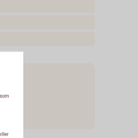
a som
eller