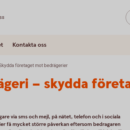
ss
et
Kontakta oss
Skydda företaget mot bedrägerier
geri – skydda föret
are via sms och mejl, på nätet, telefon och i sociala
ier få mycket större påverkan eftersom bedragaren