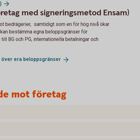
)
företag med signeringsmetod Ensam)
t bedrägerier, samtidigt som en för hög nivå ökar
e) kan bestämma egna beloppsgränser för
 till BG och PG, internationella betalningar och
e över era
beloppsgränser
de mot företag