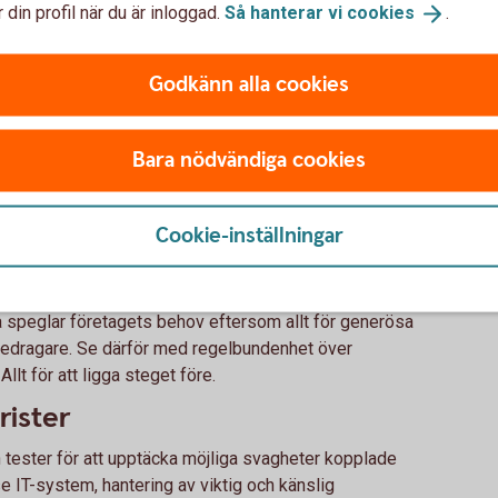
 din profil när du är inloggad.
Så hanterar vi
cookies
.
bedragarna
Godkänn alla cookies
h kontrollprocesser
Bara nödvändiga cookies
ollprocesser för att stärka företagets säkerhet.
s och gör regelbundna stickprov.
Cookie-inställningar
om behörigheter och behov
n regelbunden översyn av både ekonomibehörigheter
a speglar företagets behov eftersom allt för generösa
 bedragare. Se därför med regelbundenhet över
llt för att ligga steget före.
rister
tester för att upptäcka möjliga svagheter kopplade
se IT-system, hantering av viktig och känslig