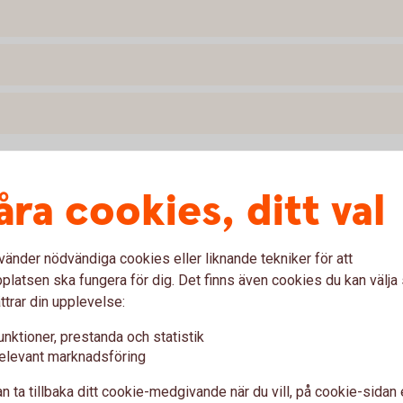
åra cookies, ditt val
ishing
ler ett välkänt företag. I stället blir du lurad att
vänder nödvändiga cookies eller liknande tekniker för att
ation. Detta kallas för Social Engineering och kan
latsen ska fungera för dig. Det finns även cookies du kan välj
ttrar din upplevelse:
unktioner, prestanda och statistik
elevant marknadsföring
n ta tillbaka ditt cookie-medgivande när du vill, på cookie-sidan 