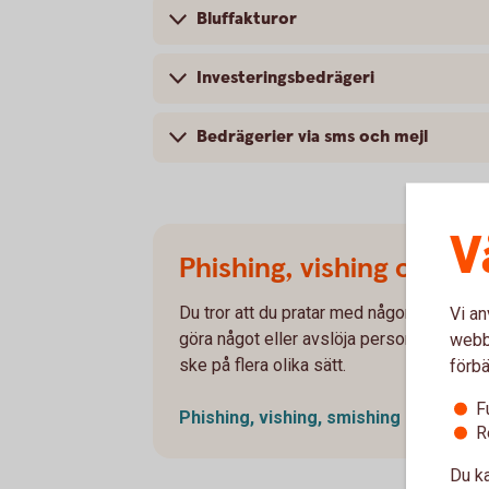
Bluffakturor
Investeringsbedrägeri
Bedrägerier via sms och mejl
V
Phishing, vishing och sm
Du tror att du pratar med någon du känner el
Vi an
göra något eller avslöja personlig inform
webbp
ske på flera olika sätt.
förbä
F
Phishing, vishing,
smishing
R
Du ka