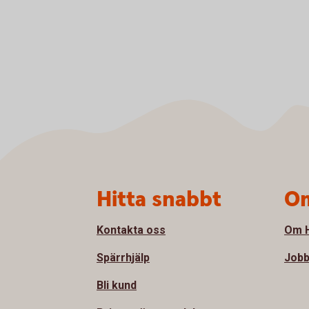
Sidfot
Hitta snabbt
Om
Kontakta oss
Om H
Spärrhjälp
Jobb
Bli kund