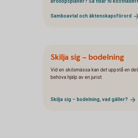
Bröllopsplaner? Så fixar ni
kostnader
Samboavtal och
äktenskapsförord
Skilja sig – bodelning
Vid en skilsmässa kan det uppstå en del 
behöva hjälp av en jurist.
Skilja sig – bodelning, vad
gäller?