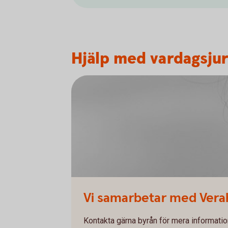
Hjälp med vardagsjur
Vi samarbetar med Verah
Kontakta gärna byrån för mera informatio