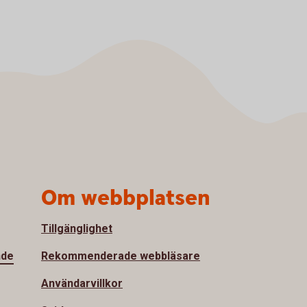
Om webbplatsen
Tillgänglighet
nde
Rekommenderade webbläsare
Användarvillkor