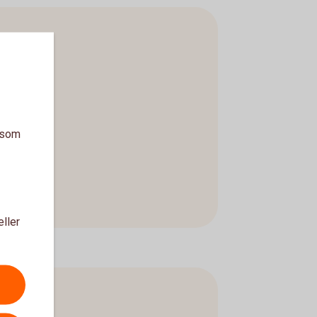
a som
eller