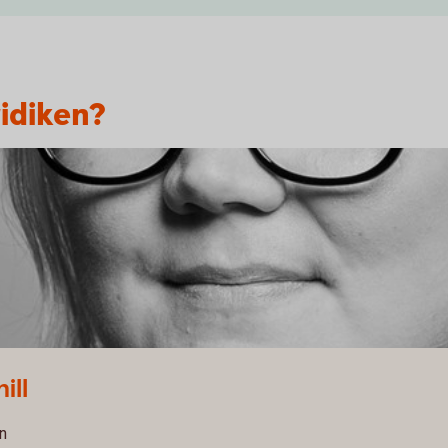
idiken?
ill
n