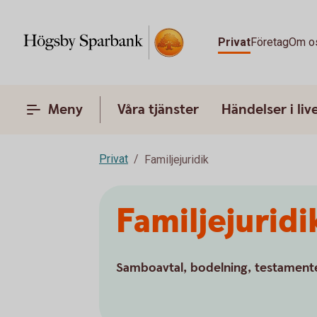
Privat
Företag
Om o
Meny
Våra tjänster
Händelser i liv
Privat
Familjejuridik
Familjejuridi
Samboavtal, bodelning, testamente, 