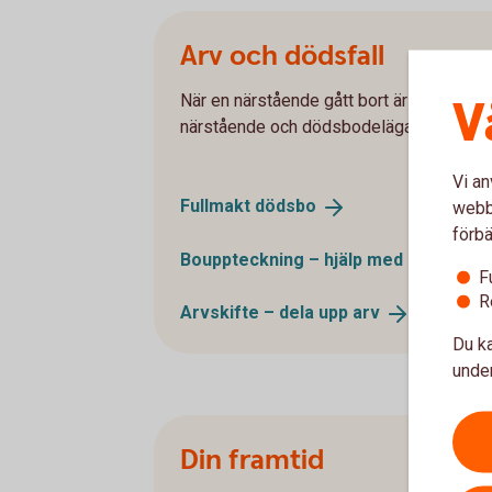
Arv och dödsfall
V
När en närstående gått bort är det mycket
närstående och dödsbodelägare ta tag i 
Vi an
Fullmakt
dödsbo
webbp
förbä
Bouppteckning – hjälp med
dödsboet
F
R
Arvskifte – dela upp
arv
Du ka
under
Din framtid