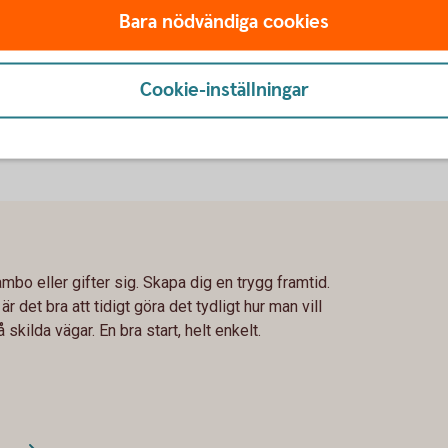
et är bra att ha gjort förberedelser för dina
Bara nödvändiga cookies
Cookie-inställningar
ambo eller gifter sig. Skapa dig en trygg framtid.
 det bra att tidigt göra det tydligt hur man vill
kilda vägar. En bra start, helt enkelt.