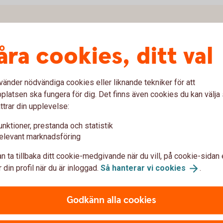
åra cookies, ditt val
 att ta tag i. Mitt i sorgen ska du som
allt det praktiska med den avlidnes ekonomi.
vänder nödvändiga cookies eller liknande tekniker för att
latsen ska fungera för dig. Det finns även cookies du kan välj
ttrar din upplevelse:
unktioner, prestanda och statistik
elevant marknadsföring
n ta tillbaka ditt cookie-medgivande när du vill, på cookie-sidan 
 din profil när du är inloggad.
Så hanterar vi
cookies
.
Godkänn alla cookies