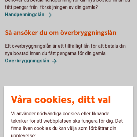
fått pengar från försäljningen av din gamla?
Handpenningslån
Så ansöker du om överbryggningslån
Ett överbryggningslån är ett tillfälligt lån för att betala din
nya bostad innan du fått pengarna för din gamla.
Överbryggningslån
Våra cookies, ditt val
Räkneexempel bolån
Vi använder nödvändiga cookies eller liknande
tekniker för att webbplatsen ska fungera för dig. Det
finns även cookies du kan välja som förbättrar din
Ett lånebelopp på 1 000 000 kronor, till 3,89 %
upplevelse:
ränta (3 mån bunden, listränta senast ändrad