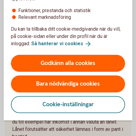
2026-05-29), med rak amortering
Funktioner, prestanda och statistik
återbetalningstid 50 år, effektiv ränta: 3,96 % (ej
Relevant marknadsföring
Nyckelkund 3,96 %).
Första månadsbetalningen inklusive amortering
Du kan ta tillbaka ditt cookie-medgivande när du vill,
är 4 908 kronor, sista månadsbetalningen
på cookie-sidan eller under din profil när du är
inklusive amortering är 1 672 kronor, totalt
inloggad.
Så hanterar vi
cookies
.
belopp att betala om räntan är oförändrad under
lånets löptid är 1 974 121 kronor. Antalet
avbetalningar är 600 stycken.
Godkänn alla cookies
Exemplet bygger på månatliga aviseringar, utan
uppläggningsavgift eller aviseringskostnad,
Bara nödvändiga cookies
förutsatt att du är Nyckelkund och aviseras digitalt.
För ej Nyckelkund tillkommer uppläggningsavgift på
650 kronor. Vid postala avier tillkommer en kostnad
Cookie-inställningar
på 45 kronor i aviavgift. Valutakursförändringar kan
komma att påverka beloppen som du ska betala om
du till exempel har inkomst i annan valuta än lånet.
Lånet förutsätter att säkerhet lämnas i form av pant i