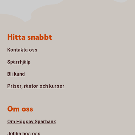
Sidfot
Hitta snabbt
Kontakta oss
Spärrhjälp
Bli kund
Priser, räntor och kurser
Om oss
Om Högsby Sparbank
Jobba hos oss