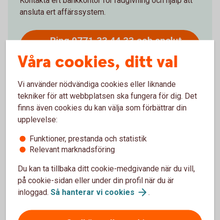
Kontakta ert bankkontor för rådgivning och hjälp att
ansluta ert affärssystem.
Ring 0771-33 44 33 och anslut
ERP
Våra cookies, ditt val
Vi använder nödvändiga cookies eller liknande
tekniker för att webbplatsen ska fungera för dig. Det
finns även cookies du kan välja som förbättrar din
Mer information
upplevelse:
Funktioner, prestanda och statistik
ERP-system – mer
information
Relevant marknadsföring
Du kan ta tillbaka ditt cookie-medgivande när du vill,
på cookie-sidan eller under din profil när du är
inloggad.
Så hanterar vi
cookies
.