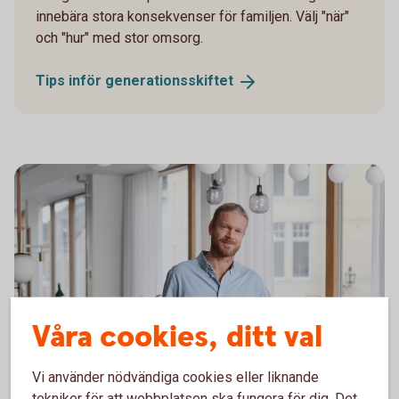
innebära stora konsekvenser för familjen. Välj "när"
och "hur" med stor omsorg.
Tips inför
generationsskiftet
Våra cookies, ditt val
Architect reviewing a building blueprint
Att lämna ägandet i bolaget –
Vi använder nödvändiga cookies eller liknande
tekniker för att webbplatsen ska fungera för dig. Det