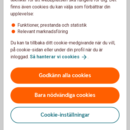
så gör du
finns även cookies du kan välja som förbättrar din
upplevelse:
Det finns olika skäl till varför man kan behöva eller
vilja avveckla ett bolag. Avgörande för hur vägen dit
Funktioner, prestanda och statistik
ska se ut är vad som ska hända med bolaget: Ska
Relevant marknadsföring
det säljas? Är det ett generationsskifte på gång?
Ska delägare eller personal ta över, eller ska
Du kan ta tillbaka ditt cookie-medgivande när du vill,
företaget avvecklas? Här får du tips på några saker
på cookie-sidan eller under din profil när du är
du behöver tänka på för respektive situation.
inloggad.
Så hanterar vi
cookies
.
Att lämna ägandet i
bolaget
Godkänn alla cookies
Bara nödvändiga cookies
Cookie-inställningar