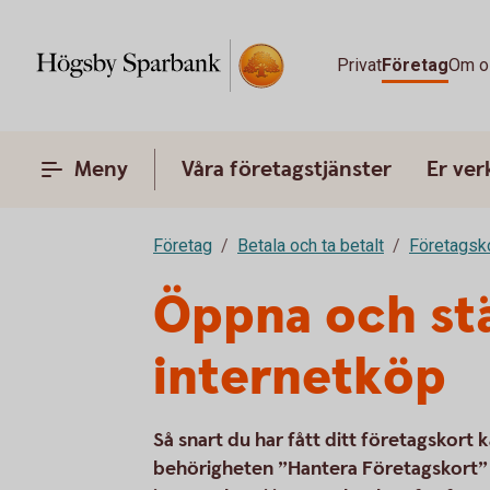
Privat
Företag
Om o
Meny
Våra företagstjänster
Er ve
Företag
Betala och ta betalt
Företagsk
Öppna och stä
internetköp
Så snart du har fått ditt företagskort
behörigheten ”Hantera Företagskort” 