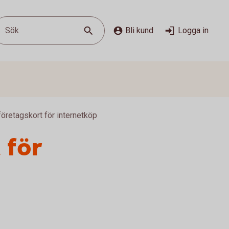
Sök
Bli kund
Logga in
företagskort för internetköp
 för