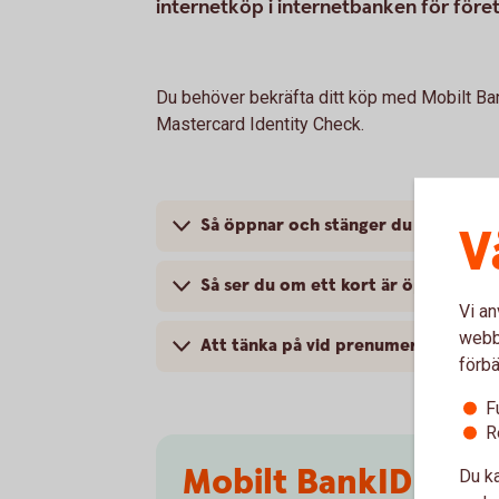
internetköp i internetbanken för föret
Du behöver bekräfta ditt köp med Mobilt Ban
Mastercard Identity Check.
Så öppnar och stänger du företagsk
V
Så ser du om ett kort är öppet eller
Vi an
webbp
Att tänka på vid prenumerationstjän
förbä
F
R
Mobilt BankID
Du ka