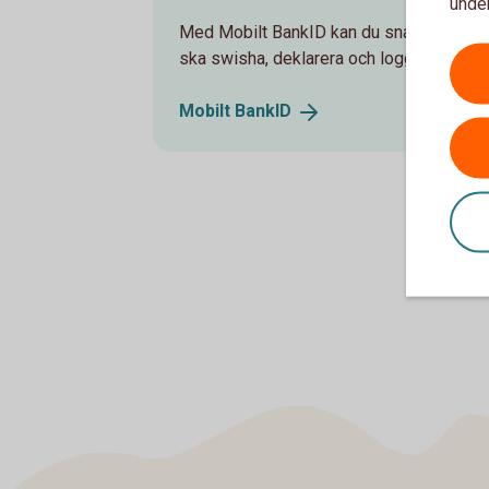
under
Med Mobilt BankID kan du snabbt och säke
ska swisha, deklarera och logga in i vår 
Mobilt
BankID