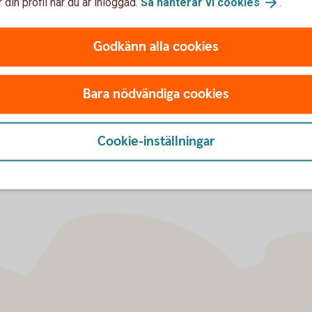
 din profil när du är inloggad.
Så hanterar vi
cookies
.
rt legitimera dig digitalt, exempelvis när du
app.
Godkänn alla cookies
Bara nödvändiga cookies
Cookie-inställningar