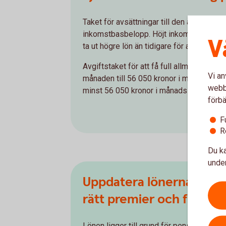
Taket för avsättningar till den allmänna 
inkomstbasbelopp. Höjt inkomstbasbelop
V
ta ut högre lön än tidigare för att tjäna i
Avgiftstaket för att få full allmän pensio
Vi an
månaden till 56 050 kronor i månaden år 2
webbp
minst 56 050 kronor i månadslön om du h
förbä
F
R
Du ka
under
Uppdatera lönerna i pen
rätt premier och förmå
Lönen ligger till grund för pensionsavsät