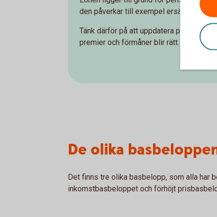
den påverkar till exempel ersättningsnivå
Tänk därför på att uppdatera pensionspla
premier och förmåner blir rätt.
De olika basbeloppe
Det finns tre olika basbelopp, som alla har 
inkomstbasbeloppet och förhöjt prisbasbel