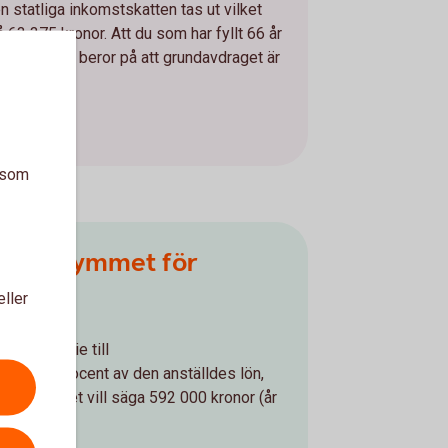
 statliga inkomstskatten tas ut vilket
63 375 kronor. Att du som har fyllt 66 år
brytpunkter beror på att grundavdraget är
a som
ragsutrymmet för
en
eller
g för premie till
med 35 procent av den anställdes lön,
elopp, det vill säga 592 000 kronor (år