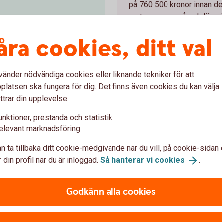
på 760 500 kronor innan den
motsvarar en månadslön på 
pensionen är 8,07
vid årets ingång har högre 
p gör därför att du måste
åra cookies, ditt val
högre.
n maximal statlig pension.
n ökar från 54 200 kronor i
vänder nödvändiga cookies eller liknande tekniker för att
026, så tänk på at ta ut
latsen ska fungera för dig. Det finns även cookies du kan välj
ar möjlighet.
ttrar din upplevelse:
unktioner, prestanda och statistik
Kontrollera avd
elevant marknadsföring
tjänstepension
n ta tillbaka ditt cookie-medgivande när du vill, på cookie-sidan 
 din profil när du är inloggad.
Så hanterar vi
cookies
.
Arbetsgivare får göra avdra
sionsplanen för
tjänstepensionsförsäkring 
Godkänn alla cookies
ner
dock högst med 10 prisbasb
2026).
tningar och försäkringar,