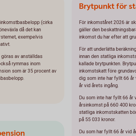
Brytpunkt för st
 inkomstbasbelopp (cirka
För inkomståret 2026 är sk
löneväxla då det kan
gäller den beskattningsbar
systemet, exempelvis
inkomst du har efter att gr
ativt.
För att underlätta beräknin
n göras av anställdas
innan den statliga inkomsts
 också rymmas inom
kallade brytpunkten. Brytpu
ension som är 35 procent av
inkomstskatt före grundavdr
isbasbelopp.
dig som inte har fyllt 66 å
år vid årets ingång.
Du som inte har fyllt 66 år 
årsinkomst på 660 400 kro
statliga inkomstskatten bö
på 55 033 kronor.
 pension
Du som har fyllt 66 år vid 