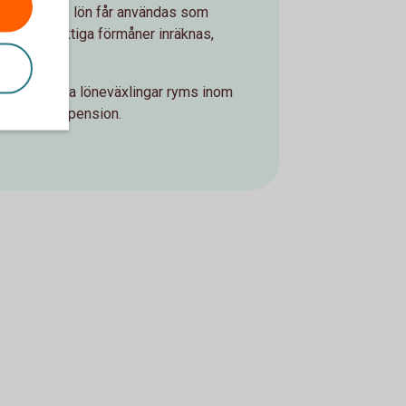
kenskapsårs lön får användas som
 skattepliktiga förmåner inräknas,
att eventuella löneväxlingar ryms inom
 för tjänstepension.