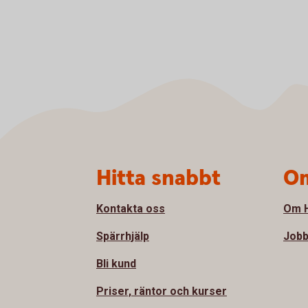
Sidfot
Hitta snabbt
Om
Kontakta oss
Om H
Spärrhjälp
Jobb
Bli kund
Priser, räntor och kurser