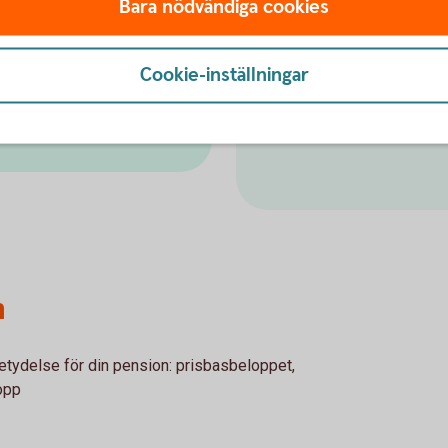
Bara nödvändiga cookies
Årets eller föregående rä
n för sjukförsäkringen.
underlag. Som lön får också
exempelvis bilförmån.
nen när lönen ändras så att
Cookie-inställningar
Tänk på att kontrollera så 
arbetsgivarens avdragsrätt
n
betydelse för din pension: prisbasbeloppet,
opp