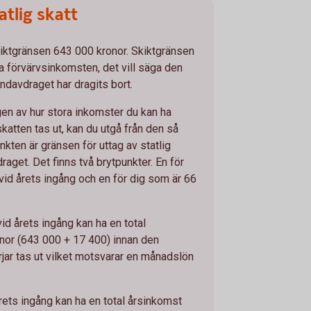
atlig skatt
iktgränsen 643 000 kronor. Skiktgränsen
a förvärvsinkomsten, det vill säga den
undavdraget har dragits bort.
gen av hur stora inkomster du kan ha
katten tas ut, kan du utgå från den så
nkten är gränsen för uttag av statlig
aget. Det finns två brytpunkter. En för
r vid årets ingång och en för dig som är 66
vid årets ingång kan ha en total
nor (643 000 + 17 400) innan den
rjar tas ut vilket motsvarar en månadslön
årets ingång kan ha en total årsinkomst