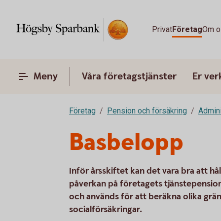
Privat
Företag
Om o
Meny
Våra företagstjänster
Er ve
Företag
Pension och försäkring
Admini
Basbelopp
Inför årsskiftet kan det vara bra att h
påverkan på företagets tjänstepension
och används för att beräkna olika grän
socialförsäkringar.