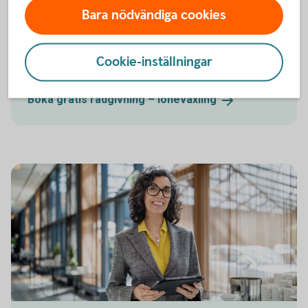
Om din arbetsgivare erbjuder löneväxling kan du byta
Bara nödvändiga cookies
ut en del av din bruttolön mot pensionssparande.
Genom skatteeffekter kan detta vara ett lönsamt
sätt att pensionsspara ytterligare.
Cookie-inställningar
Produktblad – löneväxling (pdf)
Boka gratis rådgivning –
löneväxling