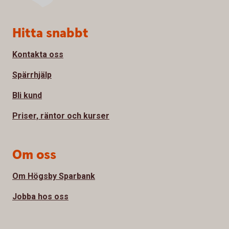
Sidfot
Hitta snabbt
Kontakta oss
Spärrhjälp
Bli kund
Priser, räntor och kurser
Om oss
Om Högsby Sparbank
Jobba hos oss