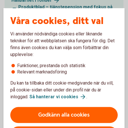
Hållbarhet i
fonder
Produktblad – tjänstepension med fokus på
hållbar utveckling – Global Impact (pdf)
Våra cookies, ditt val
Vi använder nödvändiga cookies eller liknande
tekniker för att webbplatsen ska fungera för dig. Det
finns även cookies du kan välja som förbättrar din
upplevelse:
Funktioner, prestanda och statistik
Relevant marknadsföring
Du kan ta tillbaka ditt cookie-medgivande när du vill,
på cookie-sidan eller under din profil när du är
inloggad.
Så hanterar vi
cookies
.
1219932457
Löneväxling – ett effektivt sätt att
Godkänn alla cookies
spara mer