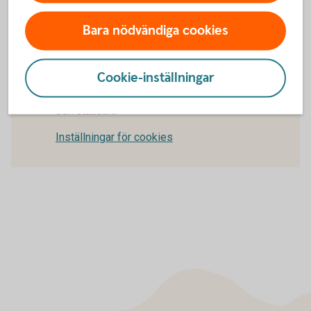
Regler för
hälsoprövning
Bara nödvändiga cookies
Cookie-inställningar
För att se detta innehåll behöver du först
godkänna cookies för Funktioner, prestanda
och statistik.
Inställningar för cookies