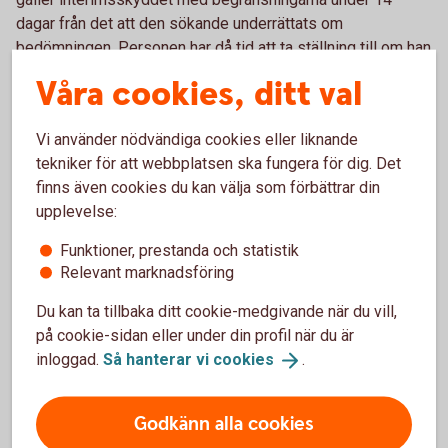
dagar från det att den sökande underrättats om
bedömningen. Personen har då tid att ta ställning till om han
eller hon ska acceptera försäkringen och är samtidigt
Våra cookies, ditt val
skyddad om något skulle hända.
Vi använder nödvändiga cookies eller liknande
Fullt arbetsför
tekniker för att webbplatsen ska fungera för dig. Det
finns även cookies du kan välja som förbättrar din
Fullt arbetsför är det enklaste hälsoprövningssättet, det
upplevelse:
används för grupper av anställda eller i speciella
pensionsplaner.
Funktioner, prestanda och statistik
Relevant marknadsföring
I ett företag där minst 5 personer i företaget ansluts till
Du kan ta tillbaka ditt cookie-medgivande när du vill,
Swedbank Pensionsplan, räcker det normalt med att
på cookie-sidan eller under din profil när du är
arbetsgivaren intygar fullt arbetsför för de anställda.
inloggad.
Så hanterar vi
cookies
.
Försäkringsskyddet börjar då gälla från och med dagen
efter att ansökan skickats in.
Godkänn alla cookies