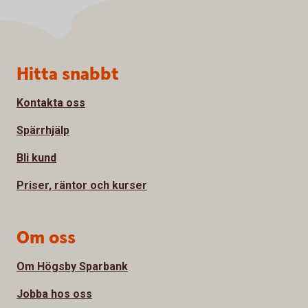
Sidfot
Hitta snabbt
Kontakta oss
Spärrhjälp
Bli kund
Priser, räntor och kurser
Om oss
Om Högsby Sparbank
Jobba hos oss