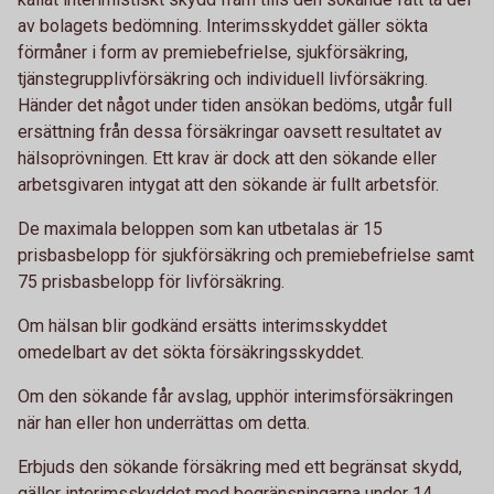
av bolagets bedömning. Interimsskyddet gäller sökta
förmåner i form av premiebefrielse, sjukförsäkring,
tjänstegrupplivförsäkring och individuell livförsäkring.
Händer det något under tiden ansökan bedöms, utgår full
ersättning från dessa försäkringar oavsett resultatet av
hälsoprövningen. Ett krav är dock att den sökande eller
arbetsgivaren intygat att den sökande är fullt arbetsför.
De maximala beloppen som kan utbetalas är 15
prisbasbelopp för sjukförsäkring och premiebefrielse samt
75 prisbasbelopp för livförsäkring.
Om hälsan blir godkänd ersätts interimsskyddet
omedelbart av det sökta försäkringsskyddet.
Om den sökande får avslag, upphör interimsförsäkringen
när han eller hon underrättas om detta.
Erbjuds den sökande försäkring med ett begränsat skydd,
gäller interimsskyddet med begränsningarna under 14