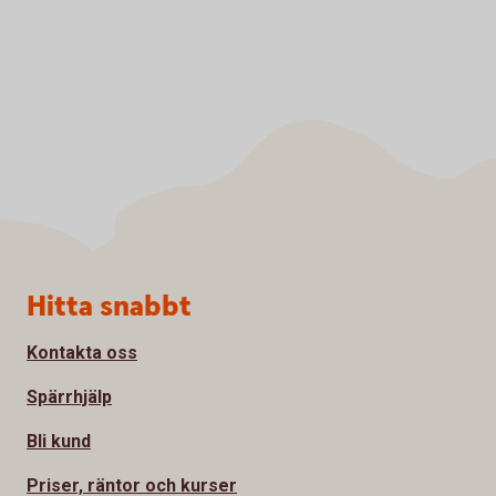
Sidfot
Hitta snabbt
Kontakta oss
Spärrhjälp
Bli kund
Priser, räntor och kurser