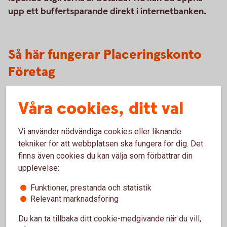
upp ett buffertsparande direkt i internetbanken.
Så här fungerar Placeringskonto
Företag
Placeringskonto Företag är ett komplement till bankens
Våra cookies, ditt val
övriga konton. Räntan beräknas dag för dag. Vid generella
ränteändringar på grund av ändrade marknadsräntor följer
Vi använder nödvändiga cookies eller liknande
räntan förändringarna på bankens övriga inlåningskonton.
tekniker för att webbplatsen ska fungera för dig. Det
Kontot kan öppnas via bankkontoret.
finns även cookies du kan välja som förbättrar din
upplevelse:
Information om den statliga
Funktioner, prestanda och statistik
insättningsgarantin
Relevant marknadsföring
Du kan ta tillbaka ditt cookie-medgivande när du vill,
Kontot omfattas av den statliga insättningsgarantin enligt