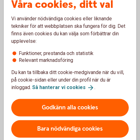
Våra cookies, ditt val
USA-tullar även på varor för små värden
Vi använder nödvändiga cookies eller liknande
Den 29 augusti 2025 tog USA bort möjligheten till tullfri
tekniker för att webbplatsen ska fungera för dig. Det
import från EU-länder för varor värda mindre än 800 dollar,
finns även cookies du kan välja som förbättrar din
det så kallade De Minimis-undantaget. Det betyder att alla
upplevelse:
sändningar ska tulldeklareras oavsett värde, ursprung eller
transportsätt.
Funktioner, prestanda och statistik
Relevant marknadsföring
Mer om USA-tullarna
(verksamt.se)
Du kan ta tillbaka ditt cookie-medgivande när du vill,
på cookie-sidan eller under din profil när du är
inloggad.
Så hanterar vi
cookies
.
Prata hållbarhet med experter på Almi
Behöver ni hjälp att komma vidare med ert
Godkänn alla cookies
hållbarhetsarbete, men inte har möjlighet att anlita
hållbarhetskonsulter? Då kan Almis kostnadsfria
hållbarhetsdialog vara lösningen. Dialogen resulterar i en
Bara nödvändiga cookies
handlingsplan, med konkreta förslag på åtgärder som ni kan