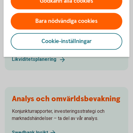
Godkänn alla cookies
Få kontroll över företagets
likvida medel
Bara nödvändiga cookies
Effektiv likviditetsplanering kan på ett avgörande
sätt bidra till ditt företags lönsamhet och vi har flera
Cookie-inställningar
verktyg för olika behov.
Likviditetsplanering
Analys och omvärldsbevakning
Konjunkturrapporter, investeringsstrategi och
marknadshändelser – ta del av vår analys.
Swedbank
Insikt