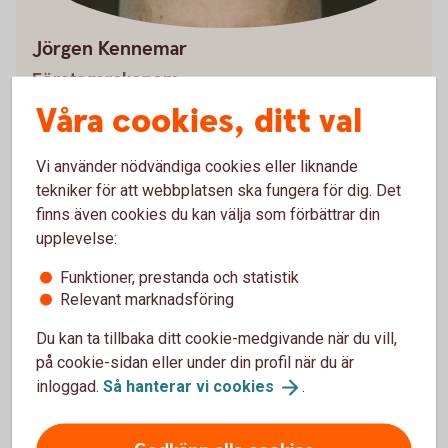
Jörgen Kennemar
Företagarekonom
Våra cookies, ditt val
Vi använder nödvändiga cookies eller liknande
tekniker för att webbplatsen ska fungera för dig. Det
Småföretagsbarometern
finns även cookies du kan välja som förbättrar din
upplevelse:
Småföretagsbarometern är Sveriges största
undersökning av småföretagarnas uppfattningar och
Funktioner, prestanda och statistik
förväntningar om konjunkturen.
Relevant marknadsföring
Du kan ta tillbaka ditt cookie-medgivande när du vill,
Småföretagsbarometern
på cookie-sidan eller under din profil när du är
inloggad.
Så hanterar vi
cookies
.