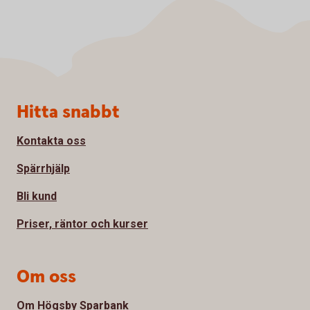
Sidfot
Hitta snabbt
Kontakta oss
Spärrhjälp
Bli kund
Priser, räntor och kurser
Om oss
Om Högsby Sparbank