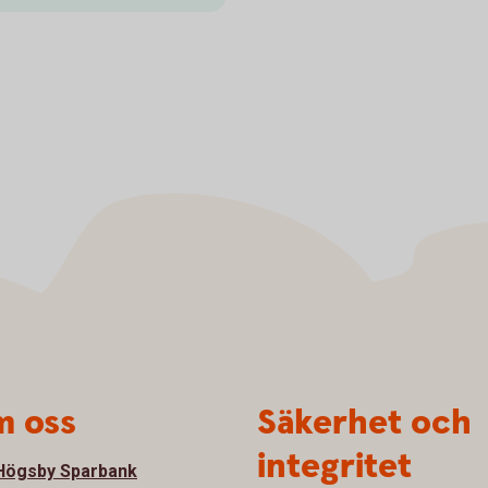
 oss
Säkerhet och
integritet
ögsby Sparbank