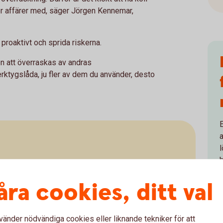
 affärer med, säger Jörgen Kennemar,
proaktivt och sprida riskerna.
en att överraskas av andras
ktygslåda, ju fler av dem du använder, desto
E
a
r på kunder och leverantörer
åra cookies, ditt val
 följa bolagens ekonomiska status. Men kom ihåg att
sbild, ofta baserad på bokslutsinformation från
 kreditupplysningar kan vara begränsat.
vänder nödvändiga cookies eller liknande tekniker för att