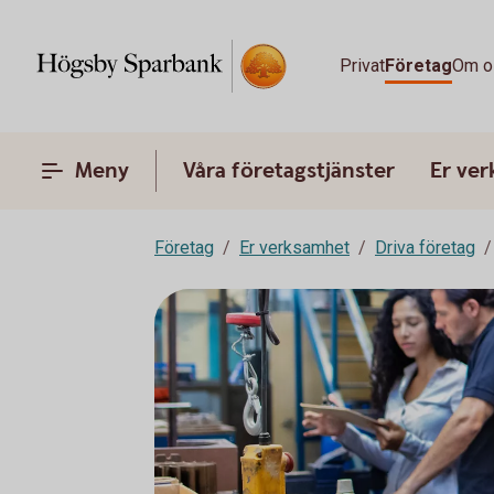
Privat
Företag
Om o
Meny
Våra företagstjänster
Er ve
Företag
Er verksamhet
Driva företag