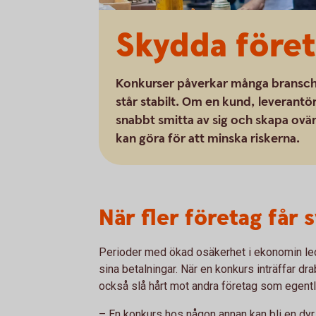
Skydda före
Konkurser påverkar många branscher
står stabilt. Om en kund, leverant
snabbt smitta av sig och skapa ov
kan göra för att minska riskerna.
När fler företag får s
Perioder med ökad osäkerhet i ekonomin leder o
sina betalningar. När en konkurs inträffar dr
också slå hårt mot andra företag som egent
– En konkurs hos någon annan kan bli en dyr ö