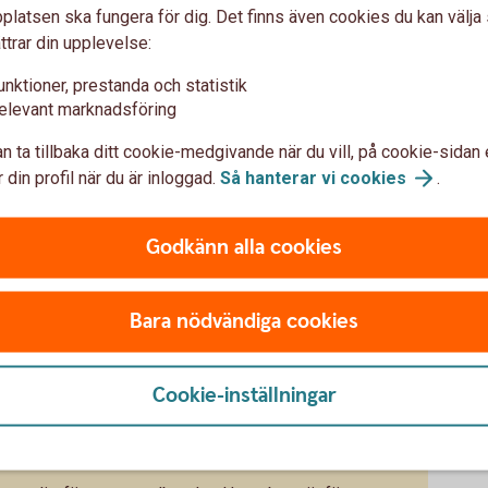
etalningsvillkoren för dina
latsen ska fungera för dig. Det finns även cookies du kan välj
ttrar din upplevelse:
unktioner, prestanda och statistik
ler delar av betalningen i förskott eller i fler, mindre
elevant marknadsföring
odatum?
g inte beroende av enstaka
n ta tillbaka ditt cookie-medgivande när du vill, på cookie-sidan 
 din profil när du är inloggad.
Så hanterar vi
cookies
.
törer
rsifiera din kundbas och dina leverantörskedjor.
Godkänn alla cookies
kritiska insatsvaror från fler håll än ett.
a
Bara nödvändiga cookies
tt ha regelbundna samtal med dina kunder och
agera om de får ekonomiska problem.
itförsäkring kan erbjuda dig
Cookie-inställningar
ta.
tag och fyll på bufferten