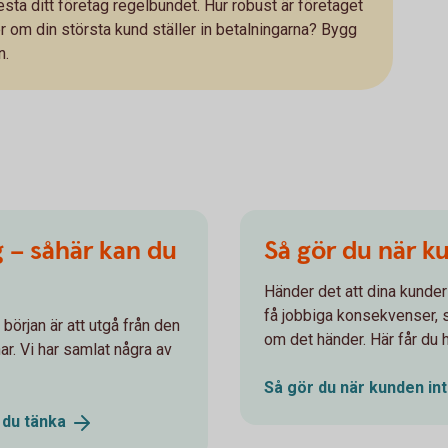
testa ditt företag regelbundet. Hur robust är företaget
 om din största kund ställer in betalningarna? Bygg
n.
g – såhär kan du
Så gör du när k
Händer det att dina kunder
få jobbiga konsekvenser, så
 början är att utgå från den
om det händer. Här får du 
r. Vi har samlat några av
Så gör du när kunden in
n du
tänka