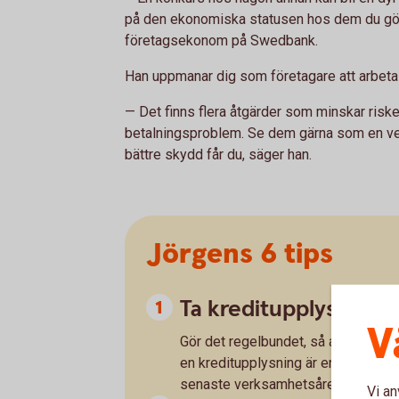
på den ekonomiska statusen hos dem du gör
företagsekonom på Swedbank.
Han uppmanar dig som företagare att arbeta 
— Det finns flera åtgärder som minskar risk
betalningsproblem. Se dem gärna som en ver
bättre skydd får du, säger han.
Jörgens 6 tips
Ta kreditupplysninga
V
Gör det regelbundet, så att du kan
en kreditupplysning är en ögonblick
senaste verksamhetsåret. Värdet av
Vi an