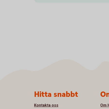
Sidfot
Hitta snabbt
Om
Kontakta oss
Om H