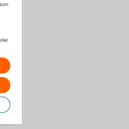
a som
eller