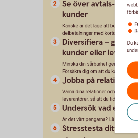
Se över avtals- och b
webbp
förbä
kunder
F
Kanske är det läge att begära hela el
R
delbetalningar med kortare förfall
Diversifiera – gör di
Du ka
under
kunder eller leveran
Minska din sårbarhet genom att dive
Försäkra dig om att du kan få tag på 
Jobba på relationern
Värna dina relationer och se till a
leverantörer, så att du tidigt kan 
Undersök vad en kred
Är det värt pengarna? Läs det finstil
Stresstesta ditt före