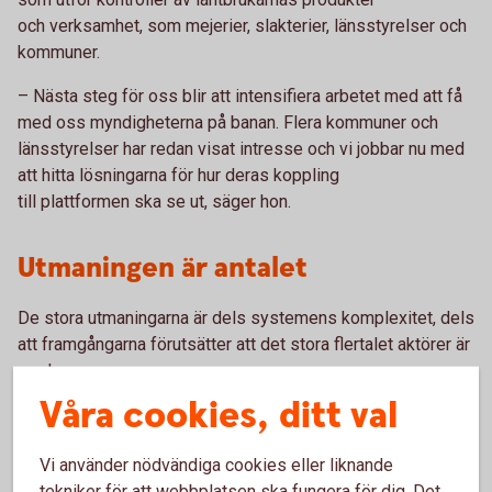
och verksamhet, som mejerier, slakterier, länsstyrelser och
kommuner.
– Nästa steg för oss blir att intensifiera arbetet med att få
med oss myndigheterna på banan. Flera kommuner och
länsstyrelser har redan visat intresse och vi jobbar nu med
att hitta lösningarna för hur deras koppling
till plattformen ska se ut, säger hon.
Utmaningen är antalet
De stora utmaningarna är dels systemens komplexitet, dels
att framgångarna förutsätter att det stora flertalet aktörer är
med.
Våra cookies, ditt val
– För att få till den hävstång vi hoppas på måste vi få med
majoriteten av de privata och offentliga aktörerna. Vi måste
Vi använder nödvändiga cookies eller liknande
få dem att hålla jämna steg i utvecklingsarbetet och lyckas
tekniker för att webbplatsen ska fungera för dig. Det