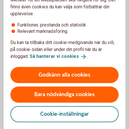
driva på mot ett gemensamt mål. Men eftersom vinsterna
finns även cookies du kan välja som förbättrar din
är så uppenbara för så många känner jag mig hoppfull,
upplevelse:
säger Lisa Brandrup-Wognsen.
Funktioner, prestanda och statistik
Betala efter nytta
Relevant marknadsföring
Du kan ta tillbaka ditt cookie-medgivande när du vill,
Hittills ha utveckling av plattformen finansierats med EU-
på cookie-sidan eller under din profil när du är
pengar, via Jordbruksverket. Så småningom ska
inloggad.
Så hanterar vi
cookies
.
plattformen kunna stå på egna ben.
– Exakt hur affärsmodellen kommer att se ut är en öppen
Godkänn alla cookies
fråga. Men vi kommer utgå från principen att man betalar
efter nytta. I det här fallet vinner ju både de som kräver
kontroller och de enskilda lantbrukarna på
Bara nödvändiga cookies
förenklingarna, säger Lisa Brandrup-Wognsen.
Cookie-inställningar