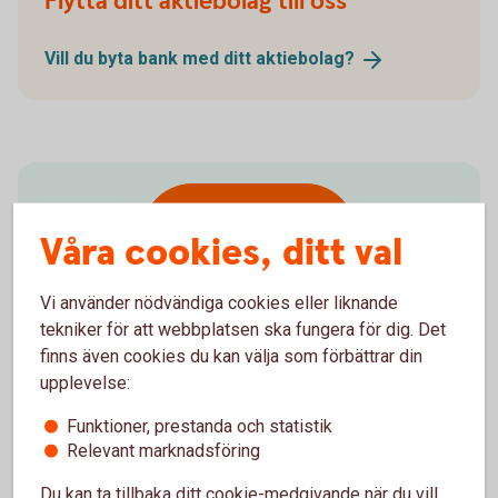
Flytta ditt aktiebolag till oss
Vill du byta bank med ditt
aktiebolag?
Kom & träffa
Våra cookies, ditt val
oss!
Vi använder nödvändiga cookies eller liknande
tekniker för att webbplatsen ska fungera för dig. Det
finns även cookies du kan välja som förbättrar din
upplevelse:
Aktuella mässor & event
Funktioner, prestanda och statistik
Relevant marknadsföring
Prins Daniels Fellowships Entreprenörsdag 7
Du kan ta tillbaka ditt cookie-medgivande när du vill,