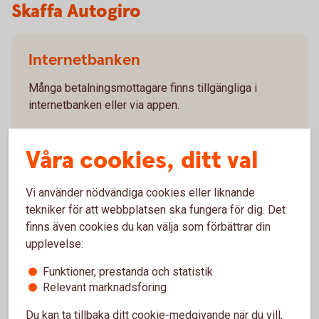
Skaffa Autogiro
Internetbanken
Många betalningsmottagare finns tillgängliga i
internetbanken eller via appen.
Logga in och teckna
autogiromedgivande
Våra cookies, ditt val
Vi använder nödvändiga cookies eller liknande
tekniker för att webbplatsen ska fungera för dig. Det
finns även cookies du kan välja som förbättrar din
Betalningsmottagaren
upplevelse:
Anslut dig till Autogiro genom att kontakta
Funktioner, prestanda och statistik
betalningsmottagaren och meddela att du vill teckna
Relevant marknadsföring
autogiromedgivande.
Du kan ta tillbaka ditt cookie-medgivande när du vill,