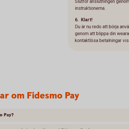
Slutför anslutningen genom
instruktionerna.
6. Klart!
Du är nu redo att börja anv
genom att blippa din weara
kontaktlösa betalningar vi
var om Fidesmo Pay
mo Pay?