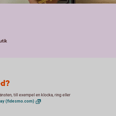
utik
ed?
sten, till exempel en klocka, ring eller
Pay
(fidesmo.com)