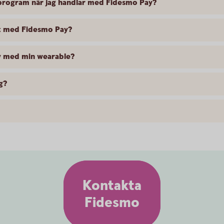
sprogram när jag handlar med Fidesmo Pay?
at med Fidesmo Pay?
av med min wearable?
g?
Kontakta
Fidesmo