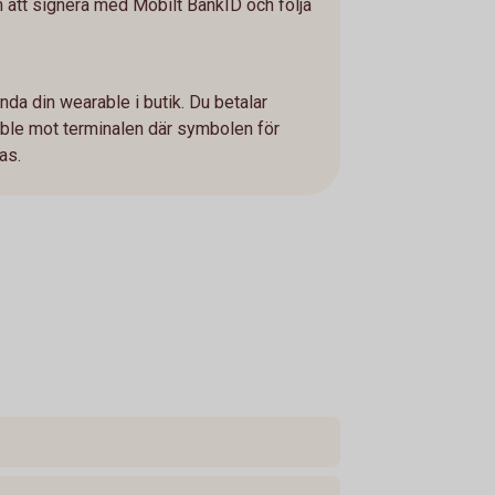
 att signera med Mobilt BankID och följa
ända din wearable i butik. Du betalar
ble mot terminalen där symbolen för
sas.