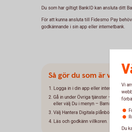
Du som har giltigt BankID kan ansluta ditt B
För att kunna ansluta till Fidesmo Pay behö
godkännande i sin app eller internetbank.
V
Så gör du som är vårdna
Vi an
Logga in i din app eller internetbank.
webbp
Gå in under Övriga tjänster – Barns tjä
förbä
eller välj Du i menyn – Barns tjänster i
F
Välj Hantera Digitala plånböcker och g
R
Läs och godkänn villkoren.
Du ka