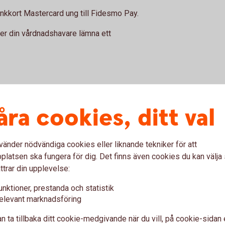
ankkort Mastercard ung till Fidesmo Pay.
ver din vårdnadshavare lämna ett
åra cookies, ditt val
dshavare:
Så gör du:
vänder nödvändiga cookies eller liknande tekniker för att
Efter att vårdnadshavaren 
latsen ska fungera för dig. Det finns även cookies du kan välj
internetbanken kan du, inom
nster i internetbanken
ttrar din upplevelse:
ett kort i Fidesmo Pay ell
 appen.
Fidesmo stödjer.
unktioner, prestanda och statistik
å igenom flödet.
elevant marknadsföring
1. Du behöver giltigt Ban
n ta tillbaka ditt cookie-medgivande när du vill, på cookie-sidan 
För att kunna verifiera dit