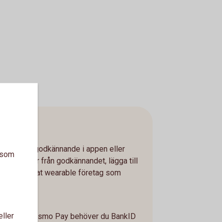
har lämnat godkännande i appen eller
a som
 24 timmar från godkännandet, lägga till
er något annat wearable företag som
kID
eller
t kort till Fidesmo Pay behöver du BankID