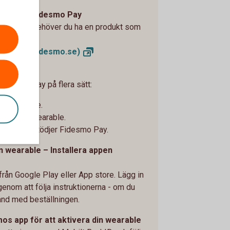
m stöder Fidesmo Pay
esmo Pay behöver du ha en produkt som
bbplats
(fidesmo.se)
änsten
l Fidesmo Pay på flera sätt:
din wearable.
 fått din wearable.
nheten som stödjer Fidesmo Pay.
in wearable – Installera appen
ån Google Play eller App store. Lägg in
genom att följa instruktionerna - om du
band med beställningen.
smos app för att aktivera din wearable