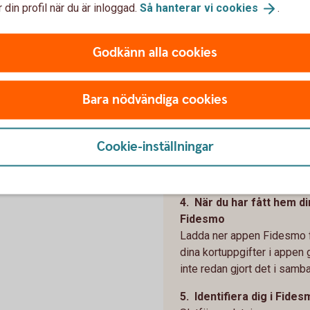
 din profil när du är inloggad.
Så hanterar vi
cookies
.
2. Skaffa en produkt so
För att kunna använda Fid
Godkänn alla cookies
stöder tjänsten.
Läs mer på Fidesmos we
3. Anslut ditt kort till tj
Bara nödvändiga cookies
Du kan ansluta ditt kort til
1. Online, när du beställer 
Cookie-inställningar
2. Via Fidesmos app, när du
3. I butik, när du köper e
4. När du har fått hem d
Fidesmo
Ladda ner appen Fidesmo fr
dina kortuppgifter i appen 
inte redan gjort det i sam
5. Identifiera dig i Fide