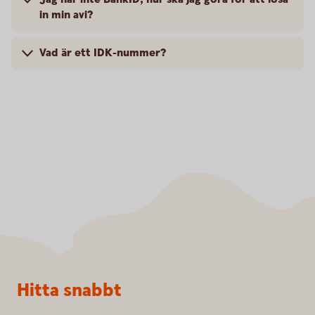
in min avi?
Vad är ett IDK-nummer?
Sidfot
Hitta snabbt