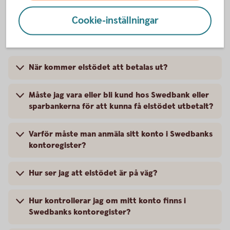
Frågor och svar om Swedbanks
Cookie-inställningar
kontoregister
När kommer elstödet att betalas ut?
Måste jag vara eller bli kund hos Swedbank eller
sparbankerna för att kunna få elstödet utbetalt?
Varför måste man anmäla sitt konto i Swedbanks
kontoregister?
Hur ser jag att elstödet är på väg?
Hur kontrollerar jag om mitt konto finns i
Swedbanks kontoregister?