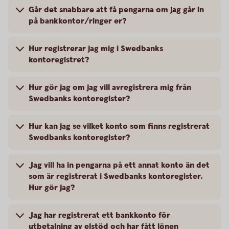
Går det snabbare att få pengarna om jag går in
på bankkontor/ringer er?
Hur registrerar jag mig i Swedbanks
kontoregistret?
Hur gör jag om jag vill avregistrera mig från
Swedbanks kontoregister?
Hur kan jag se vilket konto som finns registrerat
Swedbanks kontoregister?
Jag vill ha in pengarna på ett annat konto än det
som är registrerat i Swedbanks kontoregister.
Hur gör jag?
Jag har registrerat ett bankkonto för
utbetalning av elstöd och har fått lönen