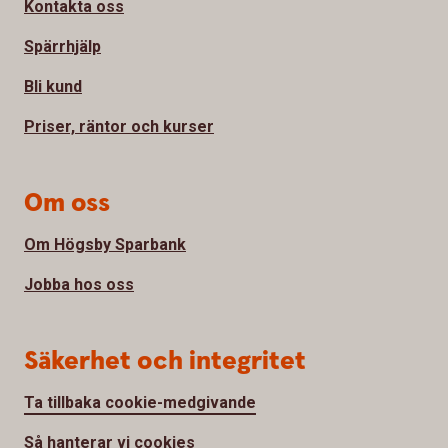
Kontakta oss
Spärrhjälp
Bli kund
Priser, räntor och kurser
Om oss
Om Högsby Sparbank
Jobba hos oss
Säkerhet och integritet
Ta tillbaka cookie-medgivande
Så hanterar vi cookies