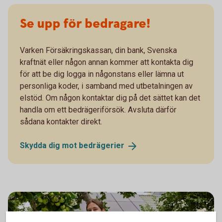
Se upp för bedragare!
Varken Försäkringskassan, din bank, Svenska
kraftnät eller någon annan kommer att kontakta dig
för att be dig logga in någonstans eller lämna ut
personliga koder, i samband med utbetalningen av
elstöd. Om någon kontaktar dig på det sättet kan det
handla om ett bedrägeriförsök. Avsluta därför
sådana kontakter direkt.
Skydda dig mot
bedrägerier