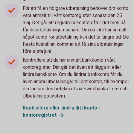
För att få en tidigare utbetalning behöver ditt konto
vara anmält till vårt kontoregister senast den 25
maj. Det går att registrera kontot efter det men då
får du utbetalningen senare. Om du inte har anmält
något konto för utbetalning kan det ta längre tid. De
flesta hushållen kommer att få sina utbetalningar
före sista juni.
Kontrollera att du har anmält bankkonto i vårt
kontoregister. Där går det även att lägga in eller
ändra bankkonto. Om du ändrar bankkonto får du
även andra utbetalningar till det kontot, till exempel
din lön om den betalas ut via Swedbanks Lön- och
Utbetalningssystem.
Kontrollera eller ändra ditt konto i
kontoregistret