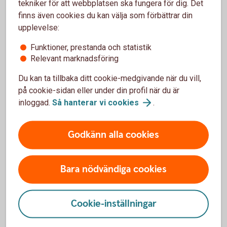
tekniker för att webbplatsen ska fungera för dig. Det
Bankkort Mastercard Ung (vårdnadshavare)
finns även cookies du kan välja som förbättrar din
Logga in i internetbanken eller appen.
upplevelse:
Klicka på ”Profil” i appen, eller ”Övriga tjänster” i
Funktioner, prestanda och statistik
internetbanken.
Relevant marknadsföring
Klicka på ”Barns tjänster”.
Du kan ta tillbaka ditt cookie-medgivande när du vill,
Välj det barn som ärendet gäller.
på cookie-sidan eller under din profil när du är
Välj det kort som du vill slå på för internetköp.
inloggad.
Så hanterar vi
cookies
.
Följ instruktionerna.
Godkänn alla cookies
Vårdnadshavare: Logga in och slå på
internetköp för barn under 18
år
Bara nödvändiga cookies
Cookie-inställningar