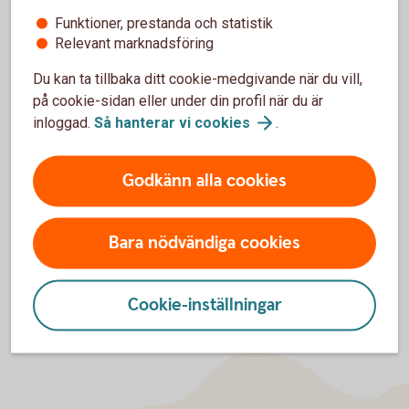
jag fick på ett köp?
Funktioner, prestanda och statistik
Relevant marknadsföring
Ingår alla avgifter i kostnaden för en
transaktion?
Du kan ta tillbaka ditt cookie-medgivande när du vill,
på cookie-sidan eller under din profil när du är
inloggad.
Så hanterar vi
cookies
.
Kan jag välja att få pushnotis/sms för endast ett
kort ifall jag har flera kort?
Godkänn alla cookies
Vad betyder de olika procentsatserna i notisen?
Bara nödvändiga cookies
Cookie-inställningar