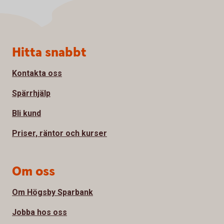
Sidfot
Hitta snabbt
Kontakta oss
Spärrhjälp
Bli kund
Priser, räntor och kurser
Om oss
Om Högsby Sparbank
Jobba hos oss