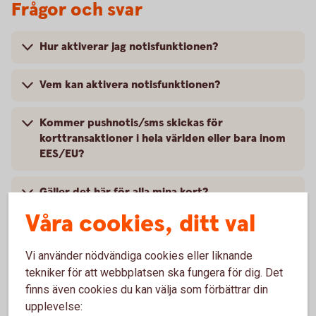
Frågor och svar
Hur aktiverar jag notisfunktionen?
Vem kan aktivera notisfunktionen?
Kommer pushnotis/sms skickas för
korttransaktioner i hela världen eller bara inom
EES/EU?
Gäller det här för alla mina kort?
Våra cookies, ditt val
Kan jag stänga av notisfunktionen?
Vi använder nödvändiga cookies eller liknande
Har bankens valutaväxlingspåslag ändrats?
tekniker för att webbplatsen ska fungera för dig. Det
finns även cookies du kan välja som förbättrar din
Var kan jag se den faktiska valutaväxlingskursen
upplevelse: