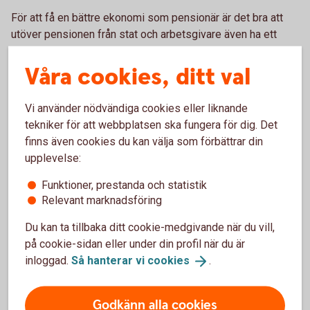
För att få en bättre ekonomi som pensionär är det bra att
utöver pensionen från stat och arbetsgivare även ha ett
eget pensionssparande. Börja gärna spara till din pension
på en gång när du börjar arbeta och får en egen inkomst.
Våra cookies, ditt val
– Ju tidigare du börjar spara till din pension, desto lägre
Vi använder nödvändiga cookies eller liknande
belopp kan du spara varje månad. Och även mindre belopp
tekniker för att webbplatsen ska fungera för dig. Det
växer sig större över tid, säger Madelén.
finns även cookies du kan välja som förbättrar din
Ett bra riktmärke kan vara att börja att spara 500 kronor per
upplevelse:
månad, och öka till runt 1 000 kronor per månad vid 35 års
Funktioner, prestanda och statistik
ålder och 2 000 kronor per månad vid 45 års ålder. Börjar du
Relevant marknadsföring
spara senare behöver beloppet vara högre.
Du kan ta tillbaka ditt cookie-medgivande när du vill,
på cookie-sidan eller under din profil när du är
inloggad.
Så hanterar vi
cookies
.
Pension
Godkänn alla cookies
Läs mer om olika områden inom pension.