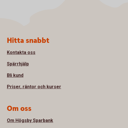
Sidfot
Hitta snabbt
Kontakta oss
Spärrhjälp
Bli kund
Priser, räntor och kurser
Om oss
Om Högsby Sparbank