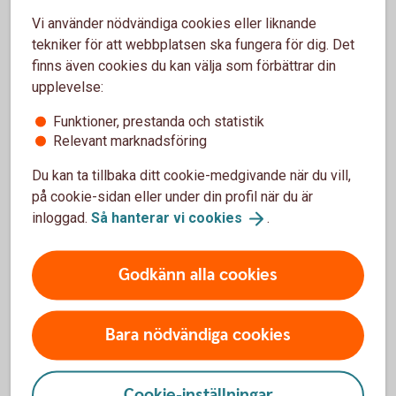
Vi använder nödvändiga cookies eller liknande
tekniker för att webbplatsen ska fungera för dig. Det
finns även cookies du kan välja som förbättrar din
Vad är ett ISK?
upplevelse:
Funktioner, prestanda och statistik
Ett investeringssparkonto är en sparform där
Relevant marknadsföring
du på ett enkelt sätt kan spara i fonder och
aktier.
Du kan ta tillbaka ditt cookie-medgivande när du vill,
Du kan sälja fonder och aktier utan att behöva
på cookie-sidan eller under din profil när du är
redogöra för dem i din deklaration. Du betalar
inloggad.
Så hanterar vi
cookies
.
alltså inte skatt om du säljer något med vinst
eller får utdelning. I stället betalar du en årlig
Godkänn alla cookies
schablonskatt baserad på genomsnittet av
kontots värde vid kvartalsskiften och de
insättningar du gjort under året.
Bara nödvändiga cookies
Skulle du göra en förlust på dina värdepapper
kan du inte göra avdrag för dem.
Du betalar skatt på ditt sparande på ISK
Cookie-inställningar