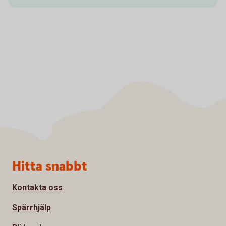
Sidfot
Hitta snabbt
Kontakta oss
Spärrhjälp