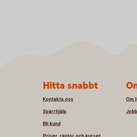
Sidfot
Hitta snabbt
Om
Kontakta oss
Om H
Spärrhjälp
Jobb
Bli kund
Priser, räntor och kurser