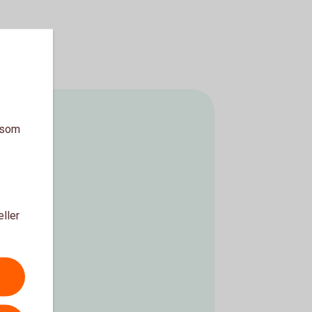
a som
eller