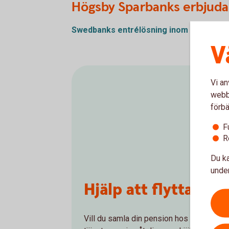
Högsby Sparbanks erbjud
Swedbanks entrélösning inom SAF-LO
(p
V
Vi an
webbp
förbä
F
R
Du ka
under
Hjälp att flytta tj
Vill du samla din pension hos oss och få e