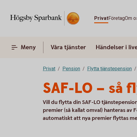
Privat
Företag
Om o
Meny
Våra tjänster
Händelser i liv
Privat
Pension
Flytta tjänstepension
SAF-LO – så f
Vill du flytta din SAF-LO tjänstepension
premier (så kallat omval) hanteras av F
automatiskt att nya premier flyttas m