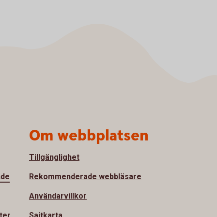
Om webbplatsen
Tillgänglighet
nde
Rekommenderade webbläsare
Användarvillkor
ter
Sajtkarta