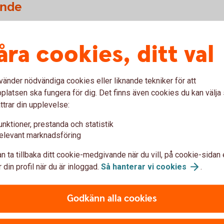
ande
df)
åra cookies, ditt val
vänder nödvändiga cookies eller liknande tekniker för att
latsen ska fungera för dig. Det finns även cookies du kan välj
ttrar din upplevelse:
Få hjälp med
flytt av pension
unktioner, prestanda och statistik
elevant marknadsföring
n ta tillbaka ditt cookie-medgivande när du vill, på cookie-sidan 
 din profil när du är inloggad.
Så hanterar vi
cookies
.
änstepension
Godkänn alla cookies
n bättre överblick? Vi kan inte flytta din