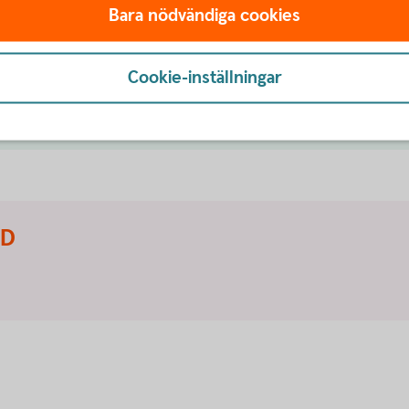
 till med det. Välkommen att kontakta oss på
Bara nödvändiga cookies
g flytta tjänstepensionen
Cookie-inställningar
ID