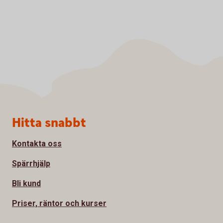
Sidfot
Hitta snabbt
Kontakta oss
Spärrhjälp
Bli kund
Priser, räntor och kurser