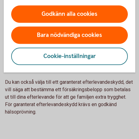
Godkänn alla cookies
Skydd för efterlevande
Ditt pensionssparande tecknas automatiskt med
Bara nödvändiga cookies
återbetalningsskydd. Det betyder att om du skulle avlida
betalas värdet av din pensionsförsäkring ut till dina
efterlevande. Om du väljer bort återbetalningsskyddet görs
Cookie-inställningar
det inte några utbetalningar efter din död. I gengäld får du
något högre ålderspension.
Du kan också välja till ett garanterat efterlevandeskydd, det
vill säga att bestämma ett försäkringsbelopp som betalas
ut till dina efterlevande för att ge familjen extra trygghet.
För garanterat efterlevandeskydd krävs en godkänd
hälsoprövning.