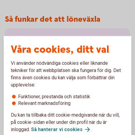
Så funkar det att löneväxla
Dina pengar placeras i en fondförsäkring
Våra cookies, ditt val
och du bestämmer själv vilka fonder du vill
placera i.
Vi använder nödvändiga cookies eller liknande
Du kan när som helst, kostnads- och
tekniker för att webbplatsen ska fungera för dig. Det
skattefritt, byta fond under spartiden.
finns även cookies du kan välja som förbättrar din
Du kan ta ut pengarna från din 55-årsdag.
upplevelse:
Utbetalning måste ske under minst fem år.
Funktioner, prestanda och statistik
Relevant marknadsföring
Pengarna betalas vanligtvis ut månadsvis
och beskattas som inkomst av tjänst.
Du kan ta tillbaka ditt cookie-medgivande när du vill,
på cookie-sidan eller under din profil när du är
inloggad.
Så hanterar vi
cookies
.