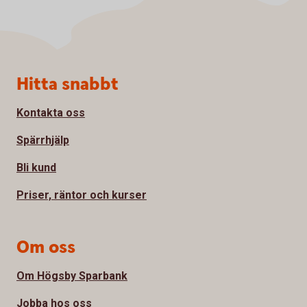
Sidfot
Hitta snabbt
Kontakta oss
Spärrhjälp
Bli kund
Priser, räntor och kurser
Om oss
Om Högsby Sparbank
Jobba hos oss