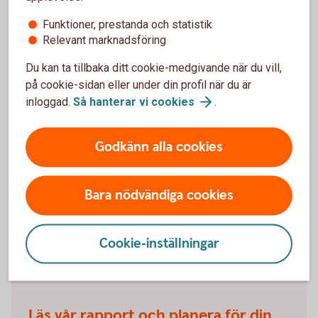
Paus i pågående pensionsutbetalning
Funktioner, prestanda och statistik
Relevant marknadsföring
Du kan enkelt pausa din pensionsutbetalning och även
förkorta, förlänga eller ta bort en pågående paus.
Du kan ta tillbaka ditt cookie-medgivande när du vill,
på cookie-sidan eller under din profil när du är
Pausa din
pensionsutbetalning
inloggad.
Så hanterar vi
cookies
.
Godkänn alla cookies
Bara nödvändiga cookies
Tips inför
pensionen
Cookie-inställningar
Läs vår rapport och planera för din