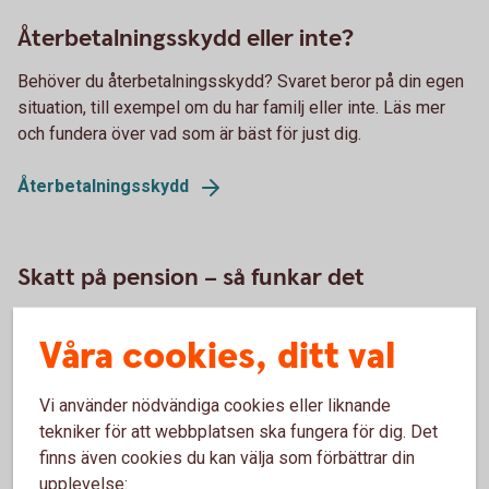
Återbetalningsskydd eller inte?
Behöver du återbetalningsskydd? Svaret beror på din egen
situation, till exempel om du har familj eller inte. Läs mer
och fundera över vad som är bäst för just dig.
Återbetalningsskydd
Skatt på pension – så funkar det
Har du koll på hur du betalar skatt som pensionär? Vad du
Våra cookies, ditt val
kan påverka själv och inte? Vi reder ut hur det funkar med
skatt på pension.
Vi använder nödvändiga cookies eller liknande
Skatt på
pension
tekniker för att webbplatsen ska fungera för dig. Det
finns även cookies du kan välja som förbättrar din
upplevelse: