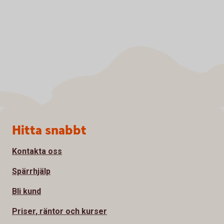
Sidfot
Hitta snabbt
Kontakta oss
Spärrhjälp
Bli kund
Priser, räntor och kurser