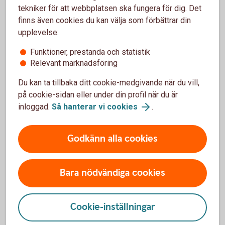
tekniker för att webbplatsen ska fungera för dig. Det
finns även cookies du kan välja som förbättrar din
upplevelse:
Funktioner, prestanda och statistik
Relevant marknadsföring
Friends paying at a café with their phone
Små köp, stora fördelar –
Du kan ta tillbaka ditt cookie-medgivande när du vill,
använd kreditkortet!
på cookie-sidan eller under din profil när du är
inloggad.
Så hanterar vi cookies
.
Ska du köpa en ny mikrovågsugn, tv eller kanske en
robotdammsugare? Använd kreditkortet i så fall! Då
Godkänn alla cookies
ingår drulleförsäkring, prisgaranti och förlängd
garanti.
Bara nödvändiga cookies
Betal- och kreditkort Mastercard
Cookie-inställningar