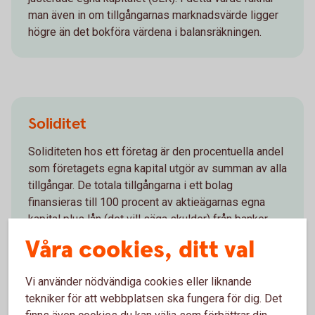
man även in om tillgångarnas marknadsvärde ligger
högre än det bokföra värdena i balansräkningen.
Soliditet
Soliditeten hos ett företag är den procentuella andel
som företagets egna kapital utgör av summan av alla
tillgångar. De totala tillgångarna i ett bolag
finansieras till 100 procent av aktieägarnas egna
kapital plus lån (det vill säga skulder) från banker
eller andra finansiärer. En hög soliditet innebär att
Våra cookies, ditt val
bolaget kapital till en större del finansieras av eget
kapital än av lån. En låg soliditet, det vill säga en liten
Vi använder nödvändiga cookies eller liknande
andel eget kapital kontra lån, innebär en större risk
tekniker för att webbplatsen ska fungera för dig. Det
för att högre räntor påverkar bolagets resultat på ett