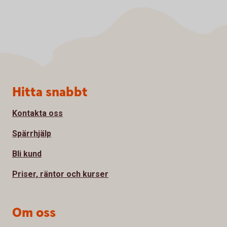
Sidfot
Hitta snabbt
Kontakta oss
Spärrhjälp
Bli kund
Priser, räntor och kurser
Om oss