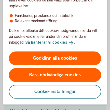
finns även cookies du kan välja som förbättrar din
negativt sätt.
upplevelse:
Funktioner, prestanda och statistik
Relevant marknadsföring
Du kan ta tillbaka ditt cookie-medgivande när du vill,
Kurs/EK
på cookie-sidan eller under din profil när du är
inloggad.
Så hanterar vi
cookies
.
Nyckeltalet Kurs/EK betyder aktiekurs dividerat med
det egna kapitalet per aktie. En hög värdering av det
egna kapitalet indikerar att bolaget har en hög
Godkänn alla cookies
avkastning på det egna kapitalet, det vill säga en hög
vinst i relation till det egna kapitalet. Den engelska
motsvarigheten till kurs/EK är P/B talet det vill säga
Bara nödvändiga cookies
Price/book value.
Cookie-inställningar