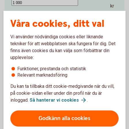
kr
Antal år
Våra cookies, ditt val
Vi använder nödvändiga cookies eller liknande
1 år
50 år
tekniker för att webbplatsen ska fungera för dig. Det
finns även cookies du kan välja som förbättrar din
år
upplevelse:
Startbelopp (kr)
Funktioner, prestanda och statistik
Relevant marknadsföring
0 kr
2 000 000 kr
Du kan ta tillbaka ditt cookie-medgivande när du vill,
på cookie-sidan eller under din profil när du är
kr
inloggad.
Så hanterar vi
cookies
.
Avkastning per år (%)
Godkänn alla cookies
0 %
15 %