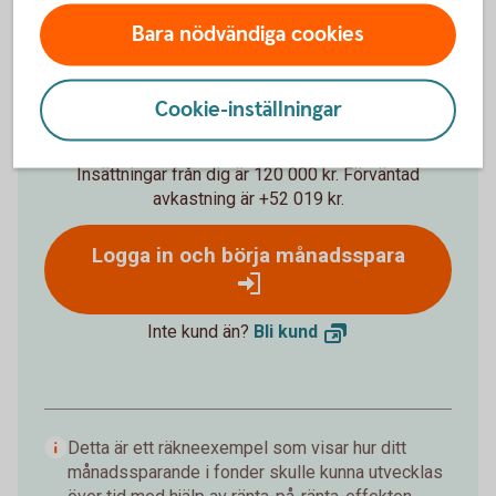
Bara nödvändiga cookies
%
Förväntat sparbelopp om 10 år
Cookie-inställningar
172 019 kr
Insättningar från dig är 120 000 kr.
Förväntad
avkastning är +52 019 kr.
Logga in och börja månadsspara
Inte kund än?
Bli
kund
Detta är ett räkneexempel som visar hur ditt
månadssparande i fonder skulle kunna utvecklas