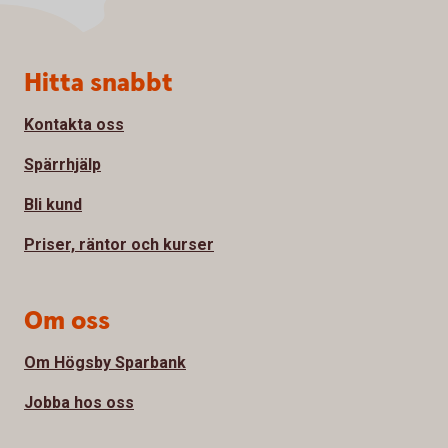
Sidfot
Hitta snabbt
Kontakta oss
Spärrhjälp
Bli kund
Priser, räntor och kurser
Om oss
Om Högsby Sparbank
Jobba hos oss