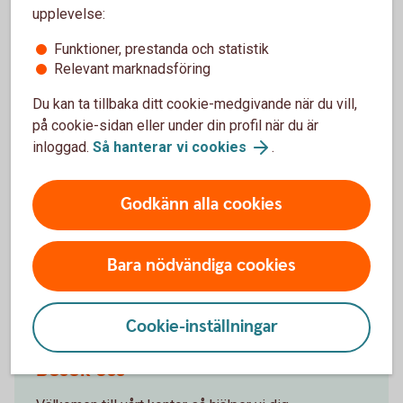
upplevelse:
Funktioner, prestanda och statistik
Relevant marknadsföring
Börja spara i Kapitalspar Fond
Du kan ta tillbaka ditt cookie-medgivande när du vill,
på cookie-sidan eller under din profil när du är
inloggad.
Så hanterar vi cookies
.
Ring oss
Öppet vardagar 08.00-18.00. Stängt helger och röda
Godkänn alla cookies
dagar.
Ring 0771-22 11 22
Bara nödvändiga cookies
Cookie-inställningar
Besök oss