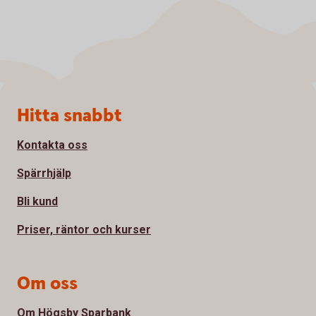
Sidfot
Hitta snabbt
Kontakta oss
Spärrhjälp
Bli kund
Priser, räntor och kurser
Om oss
Om Högsby Sparbank