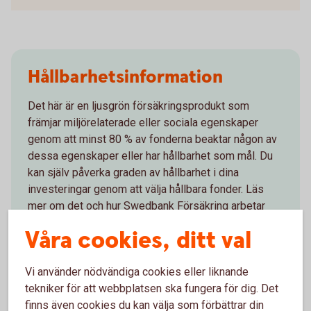
Hållbarhetsinformation
Det här är en ljusgrön försäkringsprodukt som
främjar miljörelaterade eller sociala egenskaper
genom att minst 80 % av fonderna beaktar någon av
dessa egenskaper eller har hållbarhet som mål. Du
kan själv påverka graden av hållbarhet i dina
investeringar genom att välja hållbara fonder. Läs
mer om det och hur Swedbank Försäkring arbetar
med hållbarhet på bolagsnivå samt i sina kapital-
Våra cookies, ditt val
och pensionsförsäkringar nedan.
Vi använder nödvändiga cookies eller liknande
Hållbart sparande och hållbara fonder
tekniker för att webbplatsen ska fungera för dig. Det
Swedbank Försäkrings hållbarhetsarbete
finns även cookies du kan välja som förbättrar din