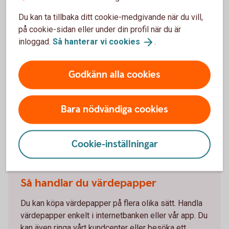
Kom igång och handla
Du kan ta tillbaka ditt cookie-medgivande när du vill,
på cookie-sidan eller under din profil när du är
inloggad.
Så hanterar vi
cookies
.
Våra värdepapperstjänster
Vi har värdepapperstjänster för olika behov. Vilken
Godkänn alla cookies
som passar dig beror på dig och ditt sparande. Läs
mer om våra värdepapperstjänster och kom igång.
Bara nödvändiga cookies
Våra
värdepapperstjänster
Cookie-inställningar
Så handlar du värdepapper
Du kan köpa värdepapper på flera olika sätt. Handla
värdepapper enkelt i internetbanken eller vår app. Du
kan även ringa vårt kundcenter eller besöka ett