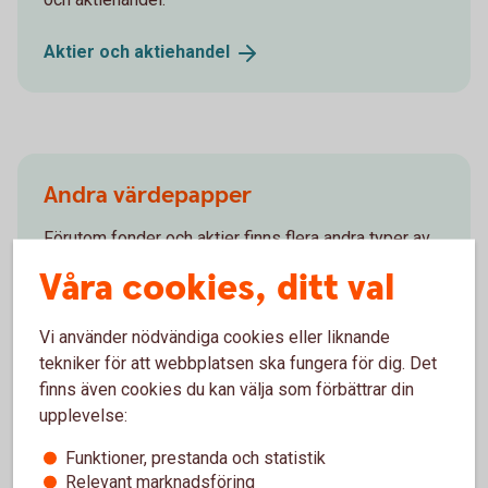
Aktier och
aktiehandel
Andra värdepapper
Förutom fonder och aktier finns flera andra typer av
värdepapper, till exempel optioner, certifikat,
Våra cookies, ditt val
warranter och ETF:er. Se vad som passar dig och
kom igång.
Vi använder nödvändiga cookies eller liknande
tekniker för att webbplatsen ska fungera för dig. Det
Andra
värdepapper
finns även cookies du kan välja som förbättrar din
upplevelse:
Funktioner, prestanda och statistik
Relevant marknadsföring