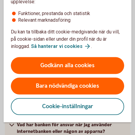
upplevelse:
överföringar
Slå av/på ditt kort för internetköp och
Funktioner, prestanda och statistik
automatuttag
Relevant marknadsföring
Så ändrar du säkerhetsinställningar efter dina
Du kan ta tillbaka ditt cookie-medgivande när du vill,
behov
på cookie-sidan eller under din profil när du är
inloggad.
Så hanterar vi
cookies
.
Godkänn alla cookies
Frågor och svar om säkerhet
Bara nödvändiga cookies
Hur hanterar banken mina personuppgifter?
Cookie-inställningar
Vad innebär banksekretess?
Vad har banken för ansvar när jag använder
internetbanken eller någon av apparna?