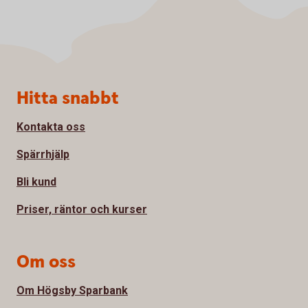
Sidfot
Hitta snabbt
Kontakta oss
Spärrhjälp
Bli kund
Priser, räntor och kurser
Om oss
Om Högsby Sparbank