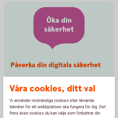
Öka din
säkerhet
Påverka din digitala säkerhet
Vårt fokus är att skapa trygghet för dig som kund. Du
Våra cookies, ditt val
kan göra det svårare för bedragarna genom att
anpassa våra produkter efter dina behov.
Vi använder nödvändiga cookies eller liknande
Bestäm egna beloppsgränser för överföringar
tekniker för att webbplatsen ska fungera för dig. Det
och Swish
finns även cookies du kan välja som förbättrar din
Skaffa Sparkonto Plus med fördröjning vid