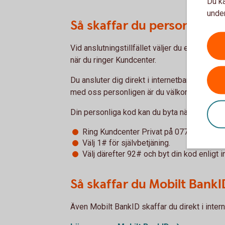
Du ka
under
Så skaffar du personlig ko
Vid anslutningstillfället väljer du en femsiff
när du ringer Kundcenter.
Du ansluter dig direkt i internetbanken. Är d
med oss personligen är du välkommen in på
Din personliga kod kan du byta när som helst 
Ring Kundcenter Privat på 0771-22 11 22
Välj 1# för självbetjäning.
Välj därefter 92# och byt din kod enligt i
Så skaffar du Mobilt BankI
Även Mobilt BankID skaffar du direkt i inter