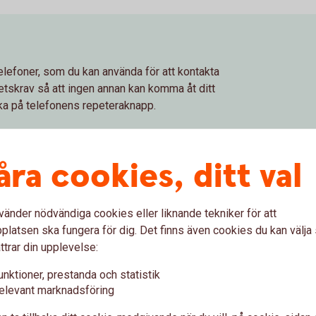
lefoner, som du kan använda för att kontakta
tskrav så att ingen annan kan komma åt ditt
a på telefonens repeteraknapp.
åra cookies, ditt val
h Mobilt BankID
vänder nödvändiga cookies eller liknande tekniker för att
latsen ska fungera för dig. Det finns även cookies du kan välj
nat för våra tjänster när du ringer vårt
ttrar din upplevelse:
användas av någon annan än dig själv.
unktioner, prestanda och statistik
d och att du skyddar koden. En bra kod ska
elevant marknadsföring
 förvaras på ett säkert sätt, som bara du
n inte framgår.