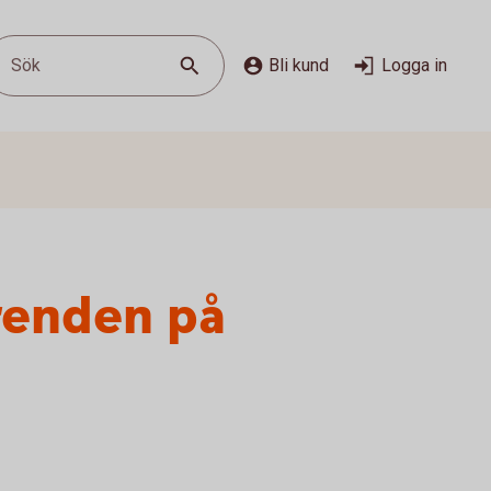
Sök
Bli kund
Logga in
ärenden på