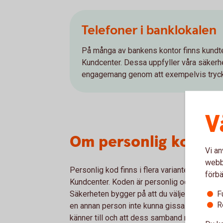
Telefoner i banklokalen
På många av bankens kontor finns kundte
Kundcenter. Dessa uppfyller våra säkerhe
engagemang genom att exempelvis tryck
V
Om personlig kod oc
Vi an
webbp
Personlig kod finns i flera varianter, bland an
förbä
Kundcenter. Koden är personlig och får inte 
F
Säkerheten bygger på att du väljer en bra ko
R
en annan person inte kunna gissa. Koden ska
känner till och att dess samband med tjänste