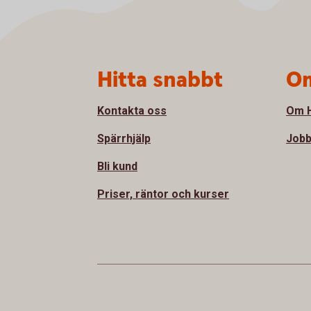
Sidfot
Hitta snabbt
Om
Kontakta oss
Om H
Spärrhjälp
Jobb
Bli kund
Priser, räntor och kurser