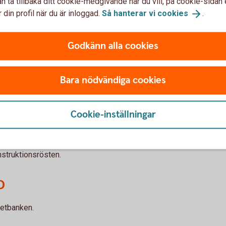
n ta tillbaka ditt cookie-medgivande när du vill, på cookie-sidan 
 din profil när du är inloggad.
Så hanterar vi
cookies
.
d
Godkänn alla cookies
rig kod som du använder för att identifiera dig
Bara nödvändiga cookies
u ny kund i Högsby Sparbank eller vill prata
 närmaste bankkontor.
i internetbanken eller i självbetjäning:
Cookie-inställningar
 eller Företag på 0771-33 44 33.
nstruktionsrösten.
D
netbanken.