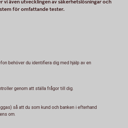
jer vi även utvecklingen av säkerhetslösningar och
ystem för omfattande tester.
efon behöver du identifiera dig med hjälp av en
.
roller genom att ställa frågor till dig.
loggas) så att du som kund och banken i efterhand
rens om.