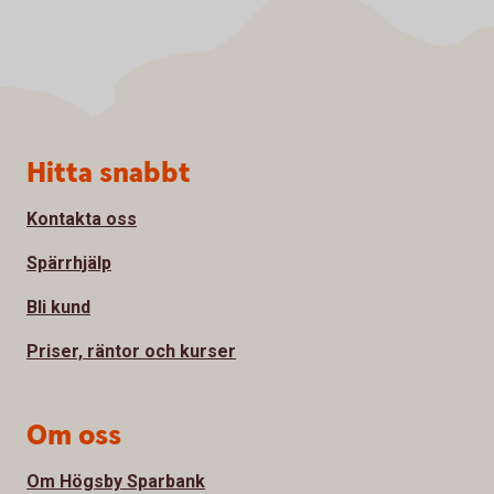
Sidfot
Hitta snabbt
Kontakta oss
Spärrhjälp
Bli kund
Priser, räntor och kurser
Om oss
Om Högsby Sparbank