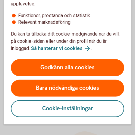
upplevelse:
Valutakonto
Funktioner, prestanda och statistik
Relevant marknadsföring
Du kan ta tillbaka ditt cookie-medgivande när du vill,
på cookie-sidan eller under din profil när du är
inloggad.
Så hanterar vi
cookies
.
För att se detta innehåll behöver du först
godkänna cookies för Funktioner, prestanda
och statistik.
Godkänn alla cookies
Inställningar för cookies
Bara nödvändiga cookies
Cookie-inställningar