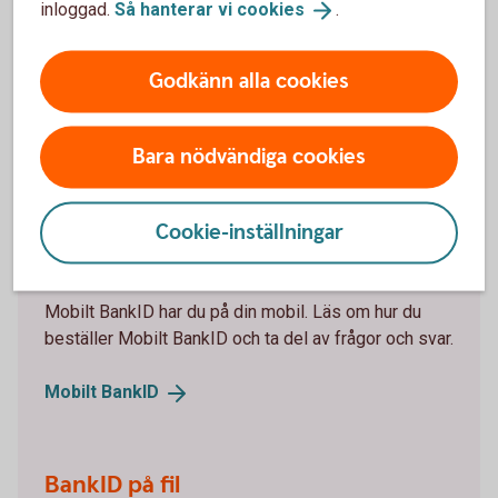
inloggad.
Så hanterar vi
cookies
.
Mitt lösenord är låst. Hur låser jag upp det?
Godkänn alla cookies
Bara nödvändiga cookies
Vill du beställa ett BankID
online?
Cookie-inställningar
Mobilt BankID
Mobilt BankID har du på din mobil. Läs om hur du
beställer Mobilt BankID och ta del av frågor och svar.
Mobilt
BankID
BankID på fil