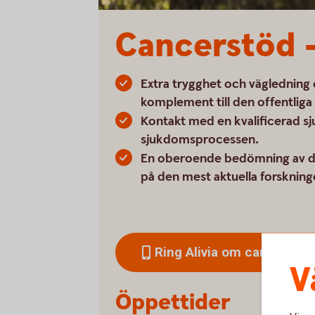
Cancerstöd –
Extra trygghet och vägledning
komplement till den offentliga
Kontakt med en kvalificerad s
sjukdomsprocessen.
En oberoende bedömning av di
på den mest aktuella forskning
Ring Alivia om cancerstöd
V
Öppettider