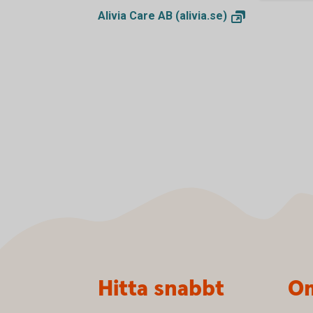
Alivia Care AB
(alivia.se)
Sidfot
Hitta snabbt
Om