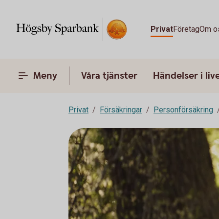
Privat
Företag
Om o
Meny
Våra tjänster
Händelser i liv
Privat
Försäkringar
Personförsäkring