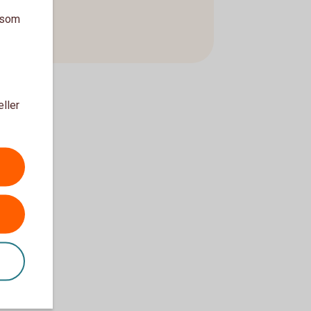
a som
eller