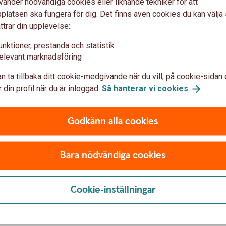
vänder nödvändiga cookies eller liknande tekniker för att
latsen ska fungera för dig. Det finns även cookies du kan välj
ttrar din upplevelse:
unktioner, prestanda och statistik
elevant marknadsföring
n ta tillbaka ditt cookie-medgivande när du vill, på cookie-sidan 
n extra kostnad för dig som har Trygga
 din profil när du är inloggad.
Så hanterar vi
cookies
.
Godkänn alla cookies
a Care
Bara nödvändiga cookies
tödet. Om du har Trygga
cancer tar du kontakt med Alivia.
Cookie-inställningar
os Inspektionen för Vård och Omsorg (IVO)