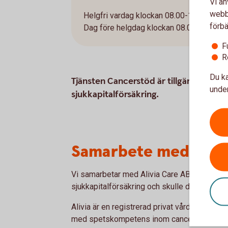
Vi an
webbp
Helgfri vardag klockan 08.00-16.00.
förbä
Dag före helgdag klockan 08.00-12.00.
F
R
Du ka
Tjänsten Cancerstöd är tillgänglig uta
under
sjukkapitalförsäkring.
Samarbete med Alivi
Vi samarbetar med Alivia Care AB i cancers
sjukkapitalförsäkring och skulle drabbas av 
Alivia är en registrerad privat vårdgivare h
med spetskompetens inom cancer.