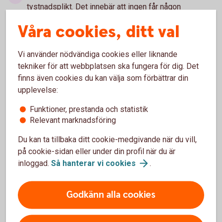
tystnadsplikt. Det innebär att ingen får någon
information om samtalet. Mer information om hur dina
Våra cookies, ditt val
personuppgifter behandlas av Falck Healthcare finns i
integritetspolicyn
(falcksverige.se)
.
Vi använder nödvändiga cookies eller liknande
tekniker för att webbplatsen ska fungera för dig. Det
finns även cookies du kan välja som förbättrar din
upplevelse:
Funktioner, prestanda och statistik
Tjänsten är
Relevant marknadsföring
kostnadsfri
Du kan ta tillbaka ditt cookie-medgivande när du vill,
på cookie-sidan eller under din profil när du är
inloggad.
Så hanterar vi
cookies
.
Godkänn alla cookies