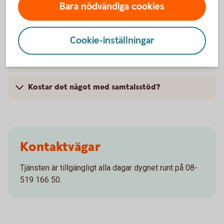
Vanliga frågor och svar
Bara nödvändiga cookies
Vad är samtalsstöd?
Cookie-inställningar
Hur fungerar samtalsstöd?
Kostar det något med samtalsstöd?
Kontaktvägar
Tjänsten är tillgängligt alla dagar dygnet runt på 08-
519 166 50.