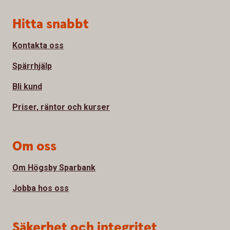
Sidfot
Hitta snabbt
Kontakta oss
Spärrhjälp
Bli kund
Priser, räntor och kurser
Om oss
Om Högsby Sparbank
Jobba hos oss
Säkerhet och integritet