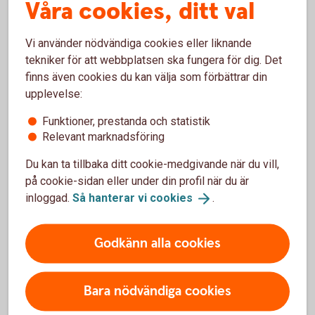
Våra cookies, ditt val
Är du på gång att boka drömresan? Kreditkorten har
en reseförsäkring med avbeställningsskydd, samt
ersättning vid försenad ankomst eller försenat
Vi använder nödvändiga cookies eller liknande
bagage. En hjälp på vägen om oturen är framme.
tekniker för att webbplatsen ska fungera för dig. Det
finns även cookies du kan välja som förbättrar din
Kreditkortens Mastercard
reseförsäkring
upplevelse:
Funktioner, prestanda och statistik
Relevant marknadsföring
Du kan ta tillbaka ditt cookie-medgivande när du vill,
på cookie-sidan eller under din profil när du är
inloggad.
Så hanterar vi
cookies
.
Godkänn alla cookies
Bara nödvändiga cookies