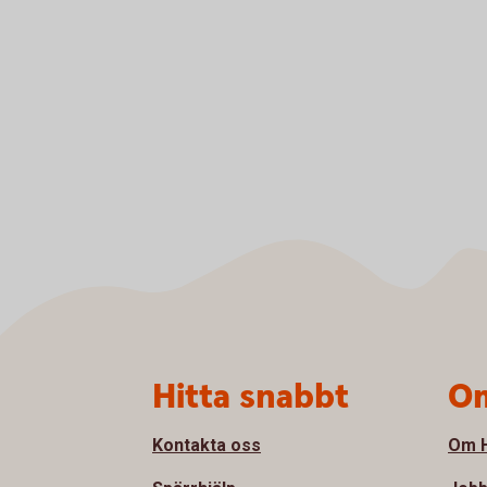
Sidfot
Hitta snabbt
Om
Kontakta oss
Om H