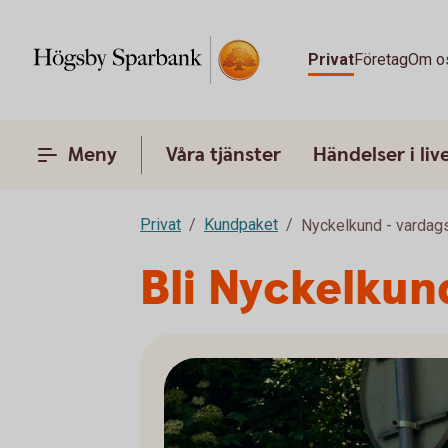
Privat
Företag
Om o
Meny
Våra tjänster
Händelser i liv
Privat
Kundpaket
Nyckelkund - vardag
Bli Nyckelkun