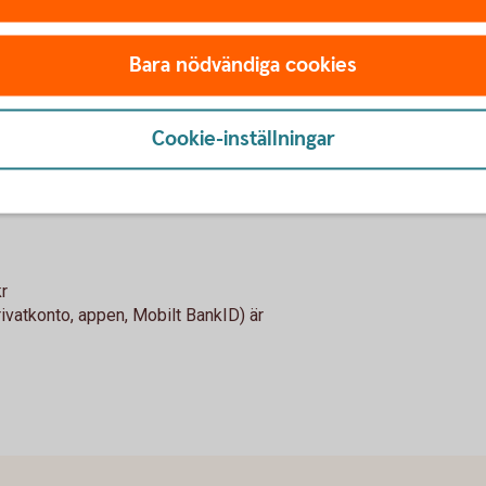
Bara nödvändiga cookies
öps separat.
Tillbaka
Cookie-inställningar
köps separat.
Tillbaka
r
rivatkonto, appen, Mobilt BankID) är