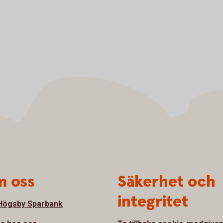
 oss
Säkerhet och
integritet
ögsby Sparbank