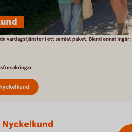
kund
a vardagstjänster i ett samlat paket. Bland annat ingår:
nsförsäkringar
 Nyckelkund
ra Nyckelkund