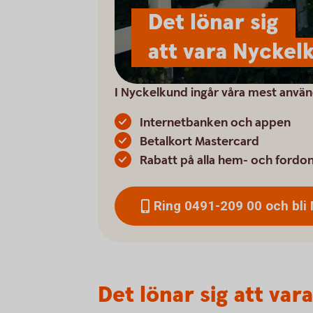
Det lönar sig
att vara Nyckel
I Nyckelkund ingår våra mest använd
Internetbanken och appen
Betalkort Mastercard
Rabatt på alla hem- och fordo
Ring 0491-209 00 och bli
Det lönar sig att va