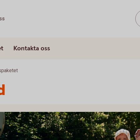
ss
et
Kontakta oss
spaketet
d