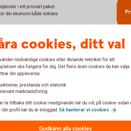
änster i ett prisvärt paket
Pr
 gör din ekonomi både enklare
erat — tjänster som kostar mer
åra cookies, ditt val
t på hem- och
gsavgifter på flera typer av
 Det gör dig bättre rustad i
vänder nödvändiga cookies eller liknande tekniker för att
och pengar.
latsen ska fungera för dig. Det finns även cookies du kan välj
ttrar din upplevelse:
unktioner, prestanda och statistik
elevant marknadsföring
n ta tillbaka ditt cookie-medgivande när du vill, på cookie-sidan 
 din profil när du är inloggad.
Så hanterar vi
cookies
.
Godkänn alla cookies