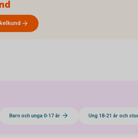
und
kelkund
Barn och unga 0-17 år
Ung 18-21 år och st