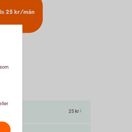
is 25 kr/mån
a som
eller
25 kr
1