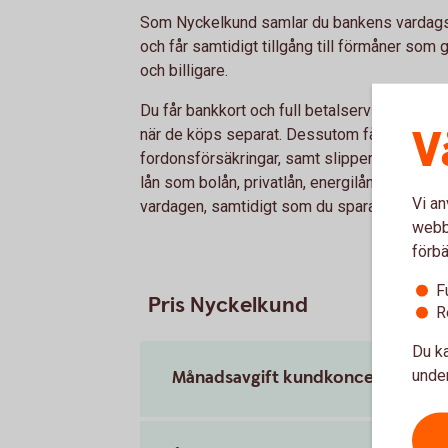
Som Nyckelkund samlar du bankens vardagstj
och får samtidigt tillgång till förmåner som
och billigare.
Du får bankkort och full betalservice inklud
V
när de köps separat. Dessutom får du rabat
fordonsförsäkringar, samt slipper uppläggnin
lån som bolån, privatlån, energilån med flera.
Vi an
vardagen, samtidigt som du sparar både tid 
webbp
förbä
F
Pris Nyckelkund
R
Du ka
Månadsavgift kundkoncept
under