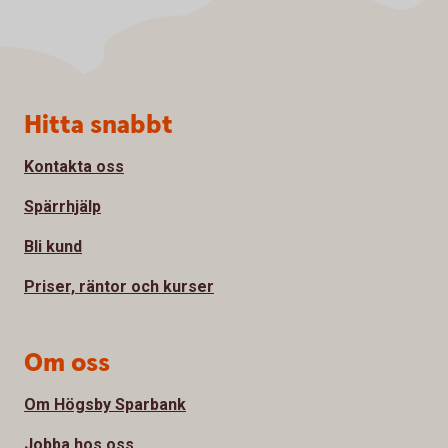
Sidfot
Hitta snabbt
Kontakta oss
Spärrhjälp
Bli kund
Priser, räntor och kurser
Om oss
Om Högsby Sparbank
Jobba hos oss