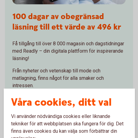
100 dagar av obegränsad
läsning till ett värde av 496 kr
Få tillgång till över 8 000 magasin och dagstidningar
med Readly – din digitala plattform för inspirerande
läsning!
Från nyheter och vetenskap till mode och
matlagning, finns något för alla smaker och
intressen.
Använd ditt Mastercard Guld för att få 100 dagar helt
Våra cookies, ditt val
gratis - utan bindningstid!
Vi använder nödvändiga cookies eller liknande
Använd ditt Mastercard Guld för att ta del av
tekniker för att webbplatsen ska fungera för dig. Det
erbjudandet.
finns även cookies du kan välja som förbättrar din