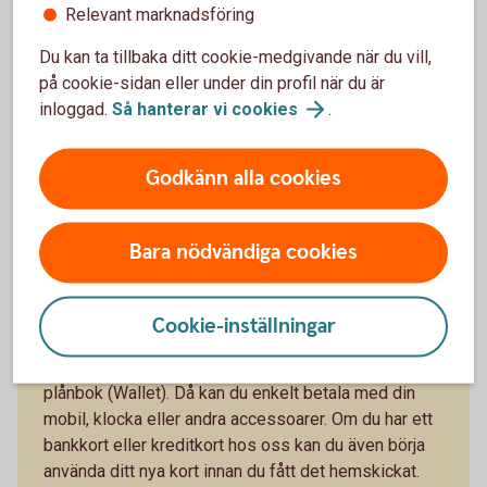
Tips!
Relevant marknadsföring
Du kan ta tillbaka ditt cookie-medgivande när du vill,
på cookie-sidan eller under din profil när du är
Skaffa digital
inloggad.
Så hanterar vi
cookies
.
plånbok
Godkänn alla cookies
Bara nödvändiga cookies
Vill du slippa ha med dig dina kort?
Cookie-inställningar
Om du vill slippa ha med dig dina kort när du ska ut
och handla, så kan du lägga in dem i en digital
plånbok (Wallet). Då kan du enkelt betala med din
mobil, klocka eller andra accessoarer. Om du har ett
bankkort eller kreditkort hos oss kan du även börja
använda ditt nya kort innan du fått det hemskickat.