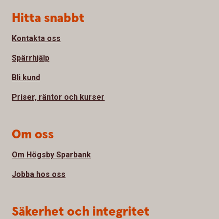
Sidfot
Hitta snabbt
Kontakta oss
Spärrhjälp
Bli kund
Priser, räntor och kurser
Om oss
Om Högsby Sparbank
Jobba hos oss
Säkerhet och integritet