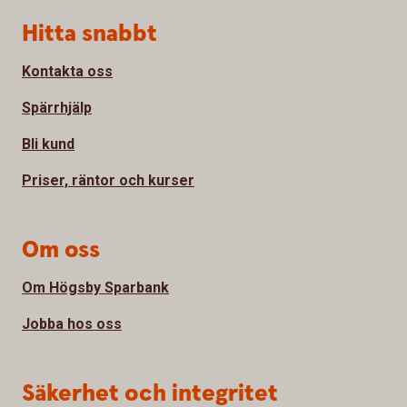
Sidfot
Hitta snabbt
Kontakta oss
Spärrhjälp
Bli kund
Priser, räntor och kurser
Om oss
Om Högsby Sparbank
Jobba hos oss
Säkerhet och integritet