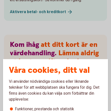
Aktivera betal- och
kreditkort
Kom
ihåg
att ditt kort är en
värdehandling.
Lämna aldrig
ut kortuppgifter, koder
Våra cookies, ditt val
eller lösenord till någon
annan.
Vi använder nödvändiga cookies eller liknande
tekniker för att webbplatsen ska fungera för dig. Det
finns även cookies du kan välja som förbättrar din
upplevelse:
Funktioner, prestanda och statistik