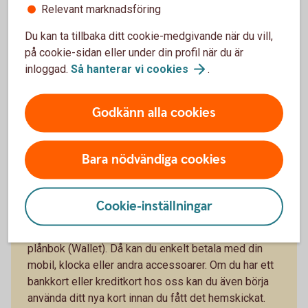
Tips!
Relevant marknadsföring
Du kan ta tillbaka ditt cookie-medgivande när du vill,
på cookie-sidan eller under din profil när du är
Skaffa digital
inloggad.
Så hanterar vi
cookies
.
plånbok
Godkänn alla cookies
Bara nödvändiga cookies
Vill du slippa ha med dig dina kort?
Cookie-inställningar
Om du vill slippa ha med dig dina kort när du ska ut
och handla, så kan du lägga in dem i en digital
plånbok (Wallet). Då kan du enkelt betala med din
mobil, klocka eller andra accessoarer. Om du har ett
bankkort eller kreditkort hos oss kan du även börja
använda ditt nya kort innan du fått det hemskickat.