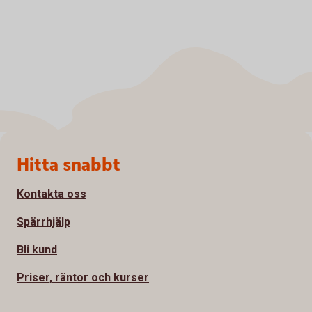
Sidfot
Hitta snabbt
Kontakta oss
Spärrhjälp
Bli kund
Priser, räntor och kurser