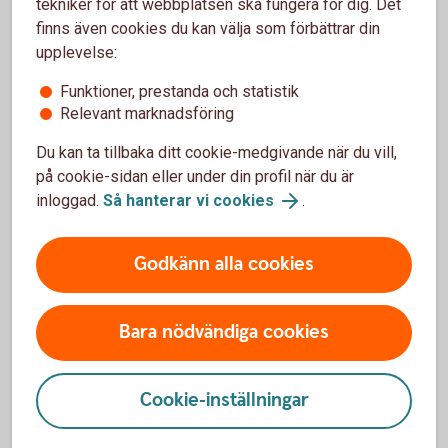
Bankkort Mastercard Ung (vårdnadshavare)
tekniker för att webbplatsen ska fungera för dig. Det
finns även cookies du kan välja som förbättrar din
Logga in i internetbanken eller appen.
upplevelse:
Klicka på ”Profil” i appen, eller ”Övriga tjänster” i
Funktioner, prestanda och statistik
internetbanken.
Relevant marknadsföring
Klicka på ”Barns tjänster”.
Du kan ta tillbaka ditt cookie-medgivande när du vill,
Välj det barn som ärendet gäller.
på cookie-sidan eller under din profil när du är
Välj det kort som du vill slå på för internetköp.
inloggad.
Så hanterar vi cookies
.
Följ instruktionerna.
Godkänn alla cookies
Vårdnadshavare: Logga in och slå på
internetköp för barn under 18 år
Bara nödvändiga cookies
Cookie-inställningar