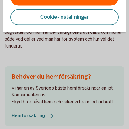
att anpassa till nya
omständigheter?
Cookie-inställningar
Kommunerna behöver se över upptagningsförmågan av
dagvatten, och här ser det väldigt olika ut i olika kommuner,
både vad gäller vad man har för system och hur väl det
fungerar.
Behöver du hemförsäkring?
Vi har en av Sveriges bästa hemförsäkringar enligt
Konsumenternas.
Skydd för såväl hem och saker vi brand och inbrott.
Hemförsäkring