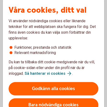
Nej, inga sådana ändringar syns ännu. Däremot kan man
Våra cookies, ditt val
tänka sig att man framåt kommer titta på enskilda hus och
var de är belägna och att det blir en högre riskpremie för att
Vi använder nödvändiga cookies eller liknande
försäkra ett hus som ligger vid ett vattendrag och är lågt
tekniker för att webbplatsen ska fungera för dig. Det
beläget.
finns även cookies du kan välja som förbättrar din
upplevelse:
Vad tror du om olyckor framåt
Funktioner, prestanda och statistik
relaterat till vädret?
Relevant marknadsföring
Det vi har sett på senare tid är att det har blivit svårare att
Du kan ta tillbaka ditt cookie-medgivande när du vill,
förutspå var skyfallen kommer att ske och hur stora de
på cookie-sidan eller under din profil när du är
kommer att bli, och det tror vi att vi kommer se mer av
inloggad.
Så hanterar vi
cookies
.
framåt.
Godkänn alla cookies
Behövs det förändringar i
infrastrukturen runt våra hus för
Bara nödvändiga cookies