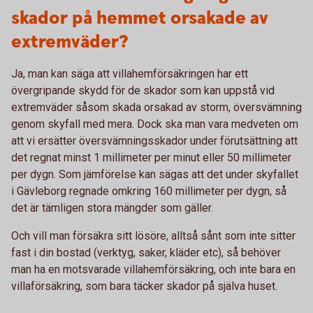
skador på hemmet orsakade av
extremväder?
Ja, man kan säga att villahemförsäkringen har ett
övergripande skydd för de skador som kan uppstå vid
extremväder såsom skada orsakad av storm, översvämning
genom skyfall med mera. Dock ska man vara medveten om
att vi ersätter översvämningsskador under förutsättning att
det regnat minst 1 millimeter per minut eller 50 millimeter
per dygn. Som jämförelse kan sägas att det under skyfallet
i Gävleborg regnade omkring 160 millimeter per dygn, så
det är tämligen stora mängder som gäller.
Och vill man försäkra sitt lösöre, alltså sånt som inte sitter
fast i din bostad (verktyg, saker, kläder etc), så behöver
man ha en motsvarade villahemförsäkring, och inte bara en
villaförsäkring, som bara täcker skador på själva huset.