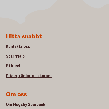
Sidfot
Hitta snabbt
Kontakta oss
Spärrhjälp
Bli kund
Priser, räntor och kurser
Om oss
Om Högsby Sparbank