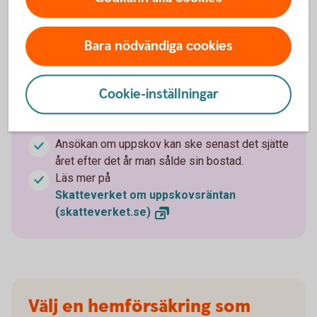
Den årliga räntekostnaden för att ha uppskov
togs bort 2021. Att skjuta upp beskattningen av
vinsten på en permanentbostad kostar därmed
Bara nödvändiga cookies
inte något.
Med permanentbostad menas den bostad som
Cookie-inställningar
du bor och är folkbokförd i. Reglerna om
uppskov gäller inte den som säljer en
fritidsbostad.
Ansökan om uppskov kan ske senast det sjätte
året efter det år man sålde sin bostad.
Läs mer på
Skatteverket om uppskovsräntan
(skatteverket.se)
Välj en hemförsäkring som