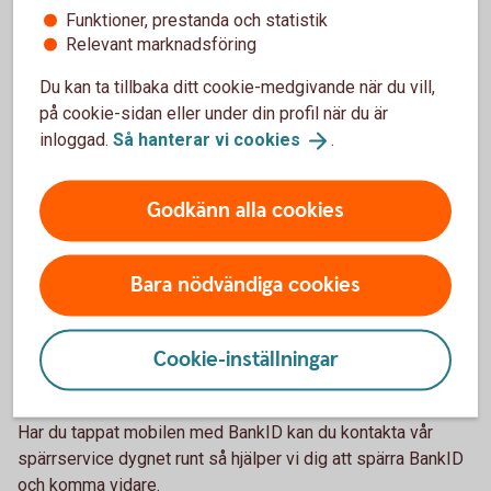
Funktioner, prestanda och statistik
Relevant marknadsföring
Resekort – kort på resan
Du kan ta tillbaka ditt cookie-medgivande när du vill,
på cookie-sidan eller under din profil när du är
Att använda kort när du betalar eller behöver ta ut
inloggad.
Så hanterar vi
cookies
.
kontanter i utlandet är enkelt och bekvämt. Skaffa ett
resekort.
Godkänn alla cookies
Kort på
resan
Bara nödvändiga cookies
Vad händer om du tappar mobil
Cookie-inställningar
med BankID?
Har du tappat mobilen med BankID kan du kontakta vår
spärrservice dygnet runt så hjälper vi dig att spärra BankID
och komma vidare.