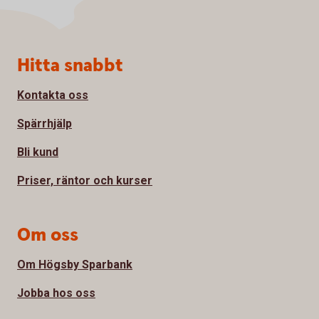
Sidfot
Hitta snabbt
Kontakta oss
Spärrhjälp
Bli kund
Priser, räntor och kurser
Om oss
Om Högsby Sparbank
Jobba hos oss