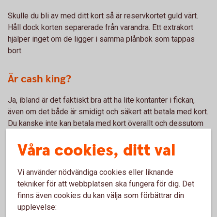
Skulle du bli av med ditt kort så är reservkortet guld värt.
Håll dock korten separerade från varandra. Ett extrakort
hjälper inget om de ligger i samma plånbok som tappas
bort.
Är cash king?
Ja, ibland är det faktiskt bra att ha lite kontanter i fickan,
även om det både är smidigt och säkert att betala med kort.
Du kanske inte kan betala med kort överallt och dessutom
är det en extra trygghet om du skulle bli av med ditt kort.
Våra cookies, ditt val
Tänk på att det har blivit svårare att växla svenska kronor
utomlands, så ta med dig kontanter i valutan som landet du
Vi använder nödvändiga cookies eller liknande
åker till använder.
tekniker för att webbplatsen ska fungera för dig. Det
finns även cookies du kan välja som förbättrar din
Läs mer på
Riksbanken.se
upplevelse: