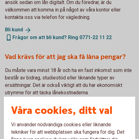
ansök sedan om lån digitalt. Om du föredrar, är du
välkommen att komma in på något av våra kontor eller
kontakta oss via telefon för vägledning.
Bli
kund
Frågor om att bli kund? Ring 0771-22 11 22
Vad krävs för att jag ska få låna pengar?
Du måste vara minst 18 år och ha en fast inkomst som inte
består av bidrag, studiestöd eller liknande typer av
ersättningar. Det är också viktigt att du har ekonomiskt
utrymme för att täcka lånekostnaderna.
Betalningsanmärkningar får inte finnas. I samband med din
Våra cookies, ditt val
ansökan tas en kreditupplysning.
Vad får jag för ränta på lånet?
Vi använder nödvändiga cookies eller liknande
tekniker för att webbplatsen ska fungera för dig. Det