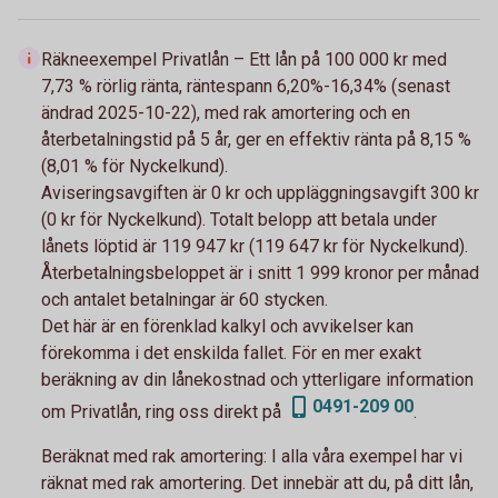
Räkneexempel Privatlån – Ett lån på 100 000 kr med
7,73 % rörlig ränta, räntespann 6,20%-16,34% (senast
ändrad 2025-10-22), med rak amortering och en
återbetalningstid på 5 år, ger en effektiv ränta på 8,15 %
(8,01 % för Nyckelkund).
Aviseringsavgiften är 0 kr och uppläggningsavgift 300 kr
(0 kr för Nyckelkund). Totalt belopp att betala under
lånets löptid är 119 947 kr (119 647 kr för Nyckelkund).
Återbetalningsbeloppet är i snitt 1 999 kronor per månad
och antalet betalningar är 60 stycken.
Det här är en förenklad kalkyl och avvikelser kan
förekomma i det enskilda fallet. För en mer exakt
beräkning av din lånekostnad och ytterligare information
0491-209 00
om Privatlån, ring oss direkt på
.
Beräknat med rak amortering:
I alla våra exempel har vi
räknat med rak amortering. Det innebär att du, på ditt lån,