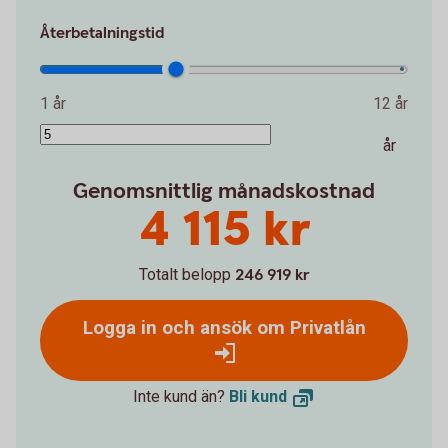
Återbetalningstid
1 år
12 år
år
Genomsnittlig månadskostnad
4 115 kr
Totalt belopp
246 919 kr
Logga in och ansök om Privatlån
Inte kund än?
Bli
kund