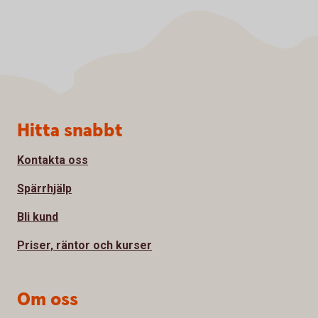
Sidfot
Hitta snabbt
Kontakta oss
Spärrhjälp
Bli kund
Priser, räntor och kurser
Om oss