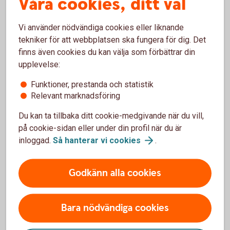
Våra cookies, ditt val
En placering i gruppen professionella placerare gör att
skyddsnivån minskar.
Vi använder nödvändiga cookies eller liknande
tekniker för att webbplatsen ska fungera för dig. Det
Professionell kund
finns även cookies du kan välja som förbättrar din
upplevelse:
Professionella kunder antas vara i stånd att fatta sina egna
investeringsbeslut och förstå riskerna med sina
Funktioner, prestanda och statistik
investeringar. De förväntas normalt ha sådana kunskaper att
Relevant marknadsföring
de själva kan avgöra vilken information de behöver för att
Du kan ta tillbaka ditt cookie-medgivande när du vill,
kunna göra ett investeringsbeslut. Det innebär att den som
på cookie-sidan eller under din profil när du är
är professionell kund själv måste begära den information
inloggad.
Så hanterar vi
cookies
.
som hon eller han anser sig behöva. Vid
investeringsrådgivning gör banken normalt inte någon
bedömning av kundens erfarenhet och kunskaper och inte
Godkänn alla cookies
av kundens finansiella ställning. Vid portföljförvaltning sker
inte heller någon bedömning av kundens erfarenhet och
kunskaper. Vid andra typer av tjänster sker till skillnad från
Bara nödvändiga cookies
vad som gäller beträffande icke professionella kunder -
ingen bedömning avseende om tjänsten är passande mot