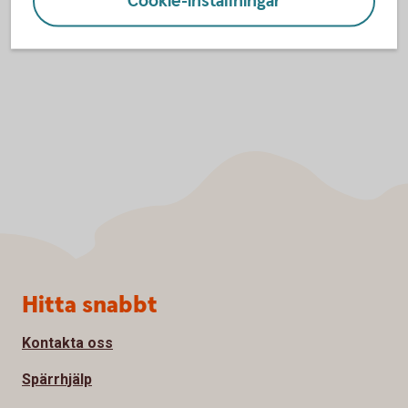
Cookie-inställningar
Sidfot
Hitta snabbt
Kontakta oss
Spärrhjälp