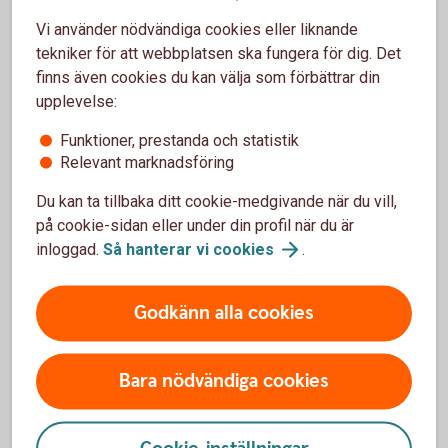
Finansiell information
Vi använder nödvändiga cookies eller liknande
tekniker för att webbplatsen ska fungera för dig. Det
Hållbarhet
finns även cookies du kan välja som förbättrar din
upplevelse:
Sponsring
Funktioner, prestanda och statistik
Relevant marknadsföring
Lediga tjänster
Du kan ta tillbaka ditt cookie-medgivande när du vill,
på cookie-sidan eller under din profil när du är
Sparbanker i samarbete
inloggad.
Så hanterar vi
cookies
.
Veckopengens dag
Godkänn alla cookies
Årsöversikt 2025
Bara nödvändiga cookies
Bli kontaktad